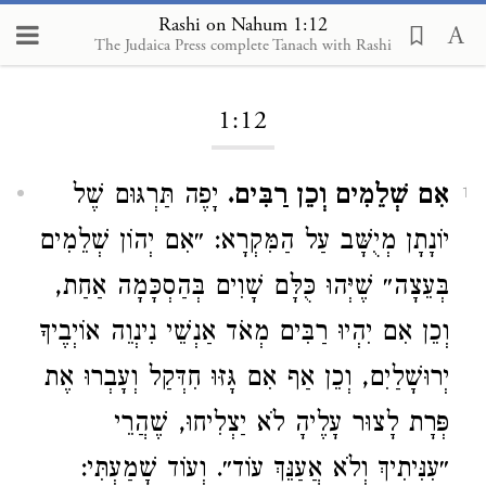
Rashi on Nahum 1:12
The Judaica Press complete Tanach with Rashi
Loading...
1:12
אִם שְׁלֵמִים וְכֵן רַבִּים.
יָפֶה תַּרְגּוּם שֶׁל
1
יוֹנָתָן מְיֻשָּׁב עַל הַמִּקְרָא: ״אִם יְהוֹן שְׁלֵמִים
בְּעֵצָה״ שֶׁיְּהוּ כֻּלָּם שָׁוִים בְּהַסְכָּמָה אַחַת,
וְכֵן אִם יִהְיוּ רַבִּים מְאֹד אַנְשֵׁי נִינְוֵה אוֹיְבֶיךָ
יְרוּשָׁלַיִם, וְכֵן אַף אִם גָּזּוּ חִדְּקַל וְעָבְרוּ אֶת
פְּרָת לָצוּר עָלֶיהָ לֹא יַצְלִיחוּ, שֶׁהֲרֵי
״עִנִּיתִיךְ וְלֹא אֲעַנֵּךְ עוֹד״. וְעוֹד שָׁמַעְתִּי: