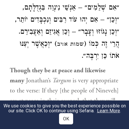
״אִם שְׁלֵמִים״ – אַנְשֵׁי נִינְוֵה בִּגְדֻלָּתָם,
״וְכֵן״ – אִם יְהוּ עוֹד רַבִּים וְנִכְבָּדִים יוֹתֵר,
״וְכֵן נָגוֹזּוּ וְעָבָר״ – וְכֵן אֲגִיזֵם וְאַעֲבִירֵם.
הֲרֵי זֶה כְּמוֹ (
) ״וְכַאֲשֶׁר יְעַנּוּ
שמות א:יב
אֹתוֹ כֵּן יִרְבֶּה״.
Though they be at peace and likewise
many
Jonathan’s
Targum
is very appropriate
to the verse: If they [the people of Nineveh]
are at peace in their counsel, that they will
We use cookies to give you the best experience possible on
all be of one accord; and likewise, if the
our site. Click OK to continue using Sefaria.
Learn More
.
OK
people of Nineveh, your enemies, are many,