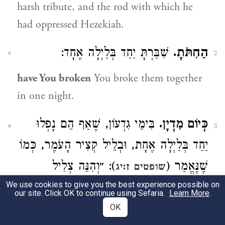
harsh tribute, and the rod with which he
had oppressed Hezekiah.
הַחִתֹּתָ.
שִׁבַּרְתָּ יַחַד בְּלַיְלָה אֶחָד:
2
have You broken
You broke them together
in one night.
כְּיוֹם מִדְיָן.
בִּימֵי גִדְעוֹן, שֶׁאַף הֵם נָפְלוּ
3
יַחַד בְּלַיְלָה אֶחָת, וּבְלֵיל קְצִיר הָעֹמֶר, כְּמוֹ
שֶׁנֶּאֱמַר (
): ״וְהִנֵּה צְלִיל
שופטים ז:יג
We use cookies to give you the best experience possible on
שְׂעוֹרִים מִתְהַפֵּךְ בְּמַחֲנֵה מִדְיָן״:
our site. Click OK to continue using Sefaria.
Learn More
.
OK
like the day of Midian
in Gideon’s time,