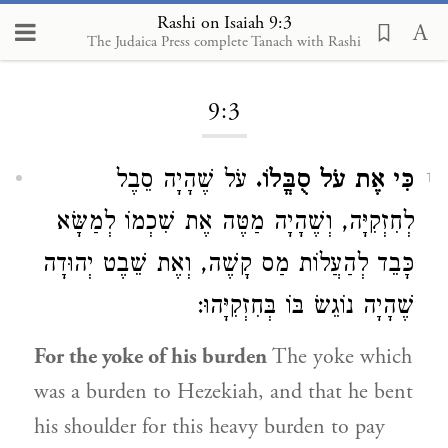
Rashi on Isaiah 9:3
The Judaica Press complete Tanach with Rashi
Loading...
9:3
כִּי אֶת עֹל סֻבֳּלוֹ.
עֹל שֶׁהָיָה סֵבֶל
1
לְחִזְקִיָּה, וְשֶׁהָיָה מַטֶּה אֶת שִׁכְמוֹ לְמַשָּׂא
כָּבֵד לְהַעֲלוֹת מַס קָשֶׁה, וְאֶת שֵׁבֶט יְהוּדָה
שֶׁהָיָה נוֹגֵשׂ בּוֹ בְּחִזְקִיָּהוּ:
For the yoke of his burden
The yoke which
was a burden to Hezekiah, and that he bent
his shoulder for this heavy burden to pay