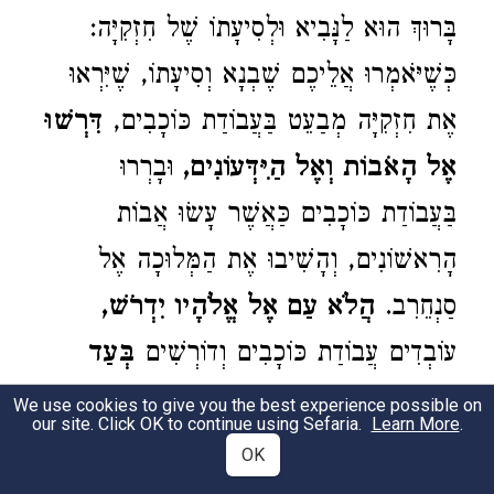
בָּרוּךְ הוּא לַנָּבִיא וּלְסִיעָתוֹ שֶׁל חִזְקִיָּה:
כְּשֶׁיֹּאמְרוּ אֲלֵיכֶם שֶׁבְנָא וְסִיעָתוֹ, שֶׁיִּרְאוּ
אֶת חִזְקִיָּה מְבַעֵט בַּעֲבוֹדַת כּוֹכָבִים,
דִּרְשׁוּ
אֶל הָאֹבוֹת וְאֶל הַיִּדְּעוֹנִים,
וּבָרְרוּ
בַּעֲבוֹדַת כּוֹכָבִים כַּאֲשֶׁר עָשׂוּ אֲבוֹת
הָרִאשׁוֹנִים, וְהָשִׁיבוּ אֶת הַמְּלוּכָה אֶל
סַנְחֵרִב.
הֲלֹא עַם אֶל אֱלֹהָיו יִדְרֹשׁ,
עוֹבְדִים עֲבוֹדַת כּוֹכָבִים וְדוֹרְשִׁים
בְּעַד
הַחַיִּים אֶל הַמֵּתִים,
אַף אַתֶּם יֵשׁ לָכֶם
We use cookies to give you the best experience possible on
our site. Click OK to continue using Sefaria.
Learn More
.
לַעֲשׂוֹת כֵּן:
OK