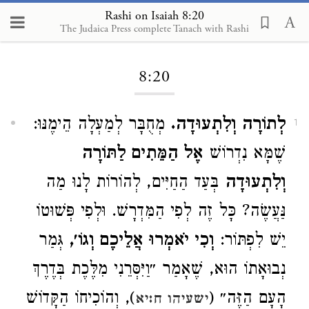
Rashi on Isaiah 8:20
The Judaica Press complete Tanach with Rashi
Loading...
8:20
לְתוֹרָה וְלִתְעוּדָה.
מְחֻבָּר לְמַעְלָה הֵימֶנּוּ:
1
שֶׁמָּא נִדְרוֹשׁ
אֶל הַמֵּתִים לַתּוֹרָה
וְלִתְעוּדָה
בְּעַד הַחַיִּים, לְהוֹרוֹת לָנוּ מַה
נַּעֲשֶׂה? כָּל זֶה לְפִי הַמִּדְרָשׁ. וּלְפִי פְּשׁוּטוֹ
יֵשׁ לִפְתּוֹר:
וְכִי יֹאמְרוּ אֲלֵיכֶם וְגוֹ׳,
גְּמַר
נְבוּאָתוֹ הוּא, שֶׁאָמַר ״וַיִּסְּרֵנִי מִלֶּכֶת בְּדֶרֶךְ
הָעָם הַזֶּה״ (
), וְהוֹכִיחוֹ הַקָּדוֹשׁ
ישעיהו ח:יא