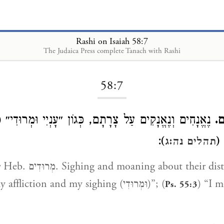
Rashi on Isaiah 58:7
The Judaica Press complete Tanach with Rashi
Loading...
58:7
ים
נֶאֱנָחִים וְנֶאֱנָקִים עַל צָרָתָם, כְּגוֹן ״עָנְיִי וּמְרוּדִי״ (
):
י״
תהלים נה:ג
r
Heb. מְרוּדִים. Sighing and moaning about their distress. Comp.
) “I mourn 
) “my affliction and my sighing (וּמְרוּדִי)”; (
Ps. 55:3