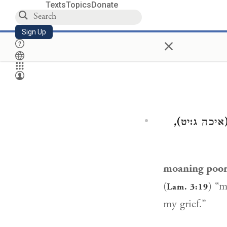
Texts
Topics
Donate
Sign Up
×
),
איכה ג:יט
moaning poo
(
Lam. 3:19
my grief.”