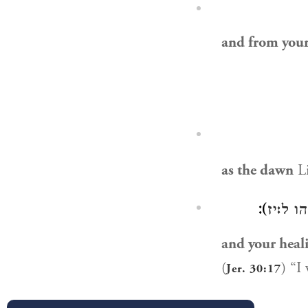
and from your
as the dawn
Li
):
ו ל:יז
and your heal
(
Jer. 30:17