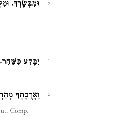
וּמִבְּשָׂרְךָ.
וּמִקְ:
2
יִבָּקַע כַּשַּׁחַר.
1
וַאֲרֻכָתְךָ מְהֵ.
2