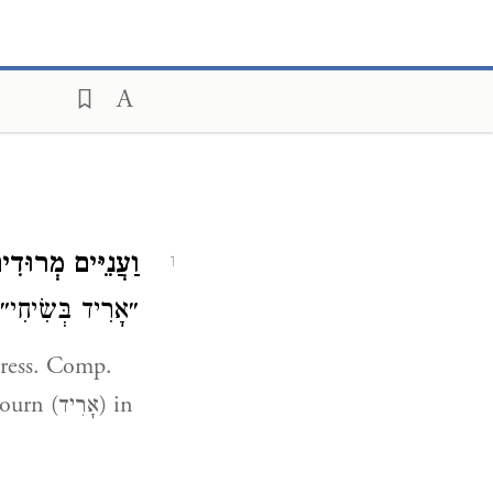
וַעֲנִיִּים מְרוּדִ.
1
״אָרִיד בְּשִׂיחִ (
(אָרִיד) in