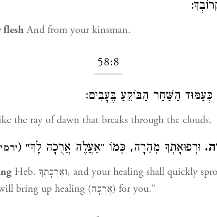
ּרוֹבְךָ
 flesh
And from your kinsman.
58:8
כְּעַמּוּד הַשַּׁחַר הַבּוֹקֵעַ בֶּעָבִים:
ke the ray of dawn that breaks through the clouds.
רָה
וּרְפוּאָתְךָ מְהֵרָה, כְּמוֹ ״אַעֲלֶה אֲרֻכָה לָךְ״ (
ירמיה
ing
Heb. וַאֲרֻכָתְךָ, and your healing shall quickly sprout. Comp.
) “I will bring up healing (אֲרֻכָה) for you.”