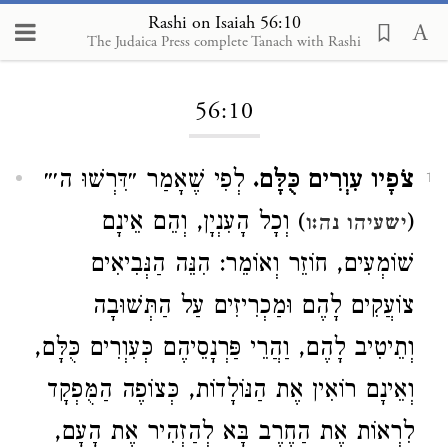
Rashi on Isaiah 56:10
The Judaica Press complete Tanach with Rashi
Loading...
56:10
צֹפָיו עִוְרִים כֻּלָּם.
לְפִי שֶׁאָמַר ״דִּרְשׁוּ ה׳״
1
) וְכָל הָעִנְיָן, וְהֵם אֵינָם
(
ישעיהו נה:ו
שׁוֹמְעִים, חוֹזֵר וְאוֹמֵר: הִנֵּה הַנְּבִיאִים
צוֹעֲקִים לָהֶם וּמַכְרִיזִים עַל הַתְּשׁוּבָה
וְתֵיטִיב לָהֶם, וַהֲרֵי פַּרְנָסֵיהֶם כְּעִוְרִים כֻּלָּם,
וְאֵינָם רוֹאִין אֶת הַנּוֹלָדוֹת, כְּצוֹפֶה הַמֻּפְקָד
לִרְאוֹת אֶת הַחֶרֶב בָּא לְהַזְהִיר אֶת הָעָם,