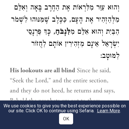
וְהוּא עִוֵּר מִלִּרְאוֹת אֶת הַחֶרֶב בָּאָה וְאִלֵּם
מִלְּהַזְהִיר אֶת הָעָם, כַּכֶּלֶב שֶׁמִּנּוּהוּ לִשְׁמֹר
הַבַּיִת וְהוּא אִלֵּם מִ
לִּנְבֹּחַ
, כָּךְ פַּרְנָסֵי
יִשְׂרָאֵל אֵינָם מַזְהִירִין אוֹתָם לַחֲזוֹר
לַמּוּטָב:
His lookouts are all blind
Since he said,
“Seek the Lord,” and the entire section,
and they do not heed, he returns and says,
Behold the prophets cry out to them
We use cookies to give you the best experience possible on
([Mss.:] to you) and announce concerning
our site. Click OK to continue using Sefaria.
Learn More
.
OK
repentance, so that it will be good for