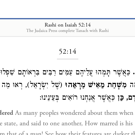
Rashi on Isaiah 52:14
The Judaica Press complete Tanach with Rashi
Loading...
52:14
ּ
כַּאֲשֶׁר תָּמְהוּ עֲלֵיהֶם עַמִּים רַבִּים בִּרְאוֹתָם שִׁפְלוּ
ָּה
מִשְׁחַת מֵאִישׁ מַרְאֵהוּ
שֶׁל יִשְׂרָאֵל), רְאוּ מַה תָ
דָם, כֵּן
כַּאֲשֶׁר אֲנַחְנוּ רוֹאִים בְּעֵינֵינוּ:
dered
As many peoples wondered about them when 
e state, and said to one another, How marred is his [I
m that of a man! See how their features are darker t