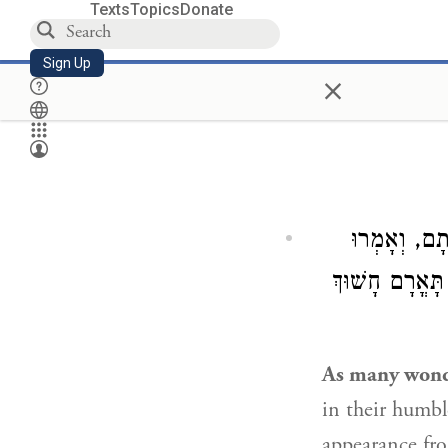
Texts
Topics
Donate
Sign Up
×
תָם, וְאָמְרוּ
(ּאֳרָם חָשׁוּךְ
As many won
in their humbl
appearance fro