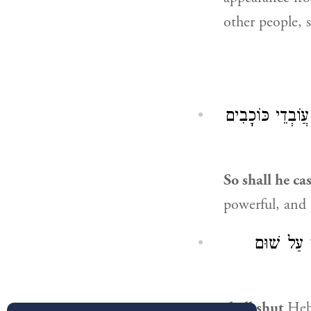
other people, 
ֲוֹבְדֵי כּוֹכָבִים
So shall he c
powerful, and 
עַל שׁוּם
shall shut