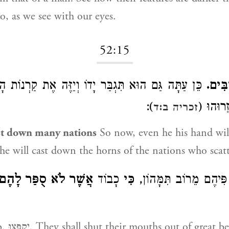
so, as we see with our eyes.
52:15
רַבִּים
כֵּן עַתָּה גַּם הוּא תִּגְבַּר יָדוֹ וְיַזֶּה אֶת קַרְנוֹת הָע
):
 זֵרוּהוּ
זכריה ב:ד
ast down many nations
So now, even he his hand wi
he will cast down the horns of the nations who scat
ּ פִּיהֶם מֵרוֹב תִּמָּהוֹן
כִּי
כָבוֹד
אֲשֶׁר לֹא סֻפַּר לָהֶם
Heb. יִקְפְּצוּ. They shall shut their mouths out of gre