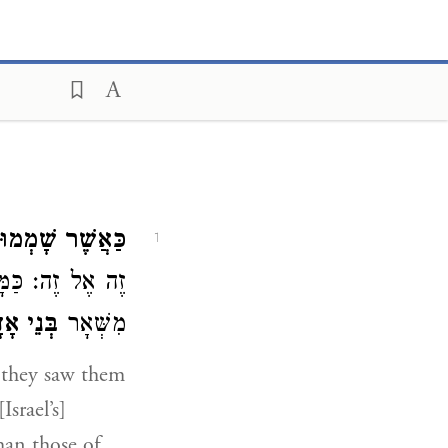
כַּאֲשֶׁר שָׁמְמו.
1
זֶה אֶל זֶה: כַּמ
מִשְּׁאָר
בְּנֵי אָ
they saw them
srael’s]
han those of