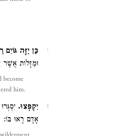
כֵּן יַזֶּה גּוֹיִם .
1
וּמַזָּלוֹת אֲשֶׁר (
ll become
tered him.
יִקְפְּצוּ.
יִסְגְּרו,
2
אָדָם רָאוּ בּוֹ:
at bewilderment.