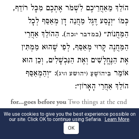
הוֹלֵךְ מֵאַחֲרֵיכֶם לִשְׁמֹר אֶתְכֶם מִכָּל רוֹדֵף,
כְּמוֹ ״וְנָסַע דֶּגֶל מַחֲנֵה דָן מְאַסֵּף לְכָל
הַמַּחֲנוֹת״ (
). הַהוֹלֵךְ אַחֲרֵי
במדבר י:כה
הַמַּחֲנֶה קָרוּי מְאַסֵּף, לְפִי שֶׁהוּא מַמְתִּין
אֶת הַנֶּחֱלָשִׁים וְאֶת הַנִּכְשָׁלִים, וְכֵן הוּא
אוֹמֵר
): ״וְהַמְאַסֵּף
בִּיהוֹשֻׁעַ (יהושע ו:יג
הוֹלֵךְ אַחֲרֵי הָאָרוֹן״:
for...goes before you
Two things at the end
of this verse explain two things in its
We use cookies to give you the best experience possible on
our site. Click OK to continue using Sefaria.
Learn More
.
beginning, [viz.] For not with haste shall
OK
you go forth. What is the reason? For the