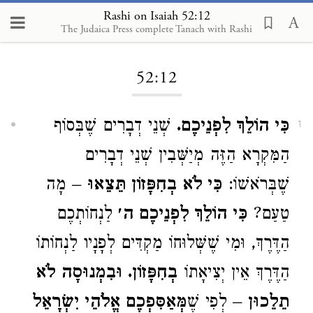
Rashi on Isaiah 52:12
The Judaica Press complete Tanach with Rashi
Loading...
52:12
כִּי הוֹלֵךְ לִפְנֵיכֶם.
שְׁנֵי דְבָרִים שֶׁבְּסוֹף
1
הַמִּקְרָא הַזֶּה מְיַשְּׁבִין שְׁנֵי דְבָרִים
שֶׁבְּרֹאשׁוֹ:
כִּי לֹא בְחִפָּזוֹן תֵּצֵאוּ
– מָה
טַעַם?
כִּי הוֹלֵךְ לִפְנֵיכֶם ה׳
לַנְחוֹתְכֶם
הַדֶּרֶךְ, וּמִי שֶׁשְּׁלוּחוֹ מַקְדִּים לְפָנָיו לַנְחוֹתוֹ
הַדֶּרֶךְ אֵין יְצִיאָתוֹ
בְחִפָּזוֹן. וּבִמְנוּסָה לֹא
תֵלֵכוּן
– לְפִי שֶׁ
מְּאַסִּפְכֶם אֱלֹהֵי יִשְׂרָאֵל