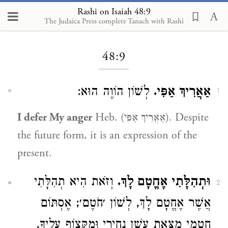
Rashi on Isaiah 48:9
The Judaica Press complete Tanach with Rashi
Loading...
48:9
אַאֲרִיךְ אַפִּי.
לְשׁוֹן הוֹוֶה הוּא:
1
I defer My anger
Heb. (אַאֲרִיךְ אַפִּי). Despite
the future form, it is an expression of the
present.
וּתְהִלָּתִי אֶחֱטָם לָךְ.
וְזֹאת הִיא תְהִלָּתִי
2
אֲשֶׁר אֶחֱטָם לָךְ, לְשׁוֹן ׳חֹטֶם׳; אֶסְתּוֹם
חָטְמִי מִצֵּאת עָשָׁן נְחִירַי וּמִקְּצוֹף עָלֶיךָ,