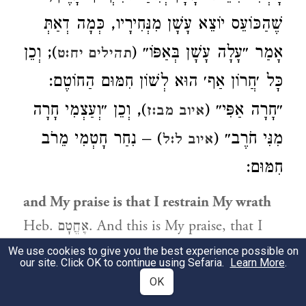
שֶׁהַכּוֹעֵס יוֹצֵא עָשָׁן מִנְּחִירָיו, כְּמָה דְאַתְּ
אָמַר ״עָלָה עָשָׁן בְּאַפּוֹ״ (
); וְכֵן
תהילים יח:ט
כָּל ׳חֲרוֹן אַף׳ הוּא לְשׁוֹן חִמּוּם הַחוֹטֶם:
״חָרָה אַפִּי״ (
), וְכֵן ״וְעַצְמִי חָרָה
איוב מב:ז
מִנִּי חֹרֶב״ (
) – נִחַר חָטְמִי מֵרֹב
איוב ל:ל
חִמּוּם:
and My praise is that I restrain My wrath
Heb. אֶחֱטָם. And this is My praise, that I
restrain My wrath for you. אֶחֱטָם is an
We use cookies to give you the best experience possible on
our site. Click OK to continue using Sefaria.
Learn More
.
expression of חֹטֶם, a nose. I will close My
OK
nose not to allow the smoke of My nostrils