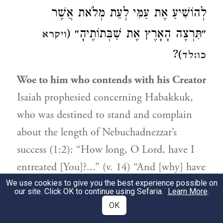
לְהוֹשִׁיעַ אֶת עַמִּי לְעֵת מְלֹאת אֲשֶׁר
״תִּרְצֶה הָאָרֶץ אֶת שַׁבְּתוֹתֶיהָ״ (
ויקרא
)?
כו:לד
Woe to him who contends with his Creator
Isaiah prophesied concerning Habakkuk,
who was destined to stand and complain
about the length of Nebuchadnezzar’s
success (1:2): “How long, O Lord, have I
entreated [You]?...” (v. 14) “And [why] have
You made man like the fish of the sea?”
We use cookies to give you the best experience possible on
our site. Click OK to continue using Sefaria.
Learn More
.
And the Holy One, blessed be He, said to
OK
Isaiah, Why does this one come to contend