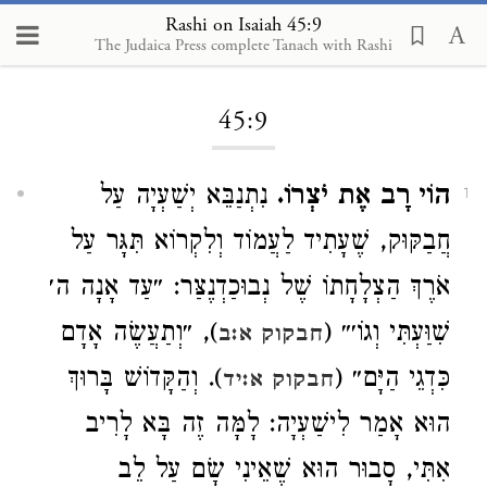
Rashi on Isaiah 45:9
The Judaica Press complete Tanach with Rashi
Loading...
45:9
הוֹי רָב אֶת יֹצְרוֹ.
נִתְנַבֵּא יְשַׁעְיָה עַל
1
חֲבַקּוּק, שֶׁעָתִיד לַעֲמוֹד וְלִקְרוֹא תִּגָּר עַל
אֹרֶךְ הַצְלָחָתוֹ שֶׁל נְבוּכַדְנֶצַּר: ״עַד אָנָה ה׳
שִׁוַּעְתִּי וְגוֹ׳״ (
), ״וְתַעֲשֶׂה אָדָם
חבקוק א:ב
כִּדְגֵי הַיָּם״ (
). וְהַקָּדוֹשׁ בָּרוּךְ
חבקוק א:יד
הוּא אָמַר לִישַׁעְיָה: לָמָּה זֶה בָּא לָרִיב
אִתִּי, סָבוּר הוּא שֶׁאֵינִי שָׂם עַל לֵב