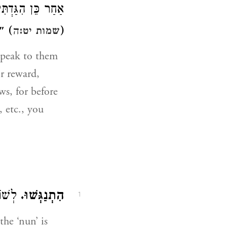
אַחַר כֵּן הִגַּדְת
״וְ:
(
שמות יט:ה
peak to them
r reward,
ws, for before
, etc., you
הִתְנַגְּשׁוּ.
לְשׁוֹ:
1