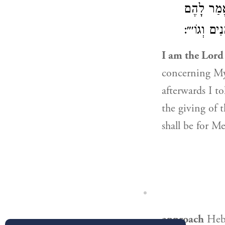
ֶאֱמַר לָהֶם
) ים וְגוֹ׳״
I am the Lord
concerning My 
afterwards I t
the giving of 
shall be for Me
approach
Heb. הִתְנַגְּשׁוּ, an expression of approaching (גָּשָׁה