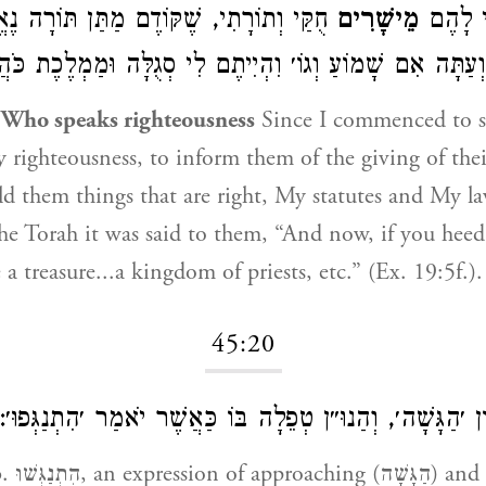
ִּי לָהֶם
מֵישָׁרִים
חֻקַּי וְתוֹרָתִי, שֶׁקּוֹדֶם מַתַּן תּוֹרָה נ
עַתָּה אִם שָׁמוֹעַ וְגוֹ׳ וִהְיִיתֶם לִי סְגֻלָּה וּמַמְלֶכֶת כֹּהֲנִ
 Who speaks righteousness
Since I commenced to s
righteousness, to inform them of the giving of thei
old them things that are right, My statutes and My la
the Torah it was said to them, “And now, if you heed
 a treasure...a kingdom of priests, etc.” (Ex. 19:5f.).
45:20
ן ׳הַגָּשָׁה׳, וְהַנוּ״ן טְפֵלָה בּוֹ כַּאֲשֶׁר יֹאמַר ׳הִתְנַגְּפוּ׳
הַ) and the ‘nun’ is