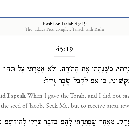
Rashi on Isaiah 45:19
The Judaica Press complete Tanach with Rashi
Loading...
45:19
ּרְתִּי
כְּשֶׁנָּתַתִּי אֶת הַתּוֹרָה, וְלֹא אָמַרְתִּי עַל
תֹּהוּ
ע:
ְּשׁוּנִי
, כִּי אִם לְקַבֵּל שָׂכָר גָּדוֹל:
did I speak
When I gave the Torah, and I did not sa
 the seed of Jacob, Seek Me, but to receive great rew
צֶדֶק
מֵאַחַר שֶׁפָּתַחְתִּי לָהֶם בִּדְבַר צִדְקִי לְהוֹדִיעָם מַ,