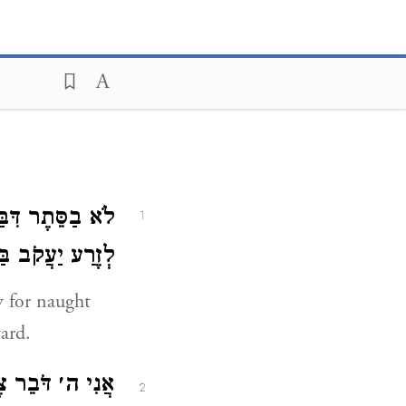
לֹא בַסֵּתֶר דִּבַ.
1
לְזֶרַע יַעֲקֹב בַּק
y for naught
ard.
אֲנִי ה׳ דֹּבֵר .
2