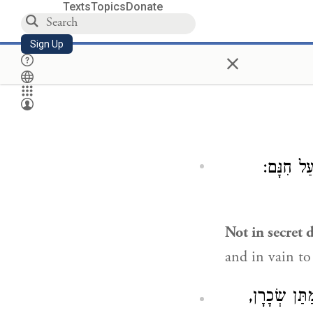
Texts
Topics
Donate
Sign Up
×
ַל חִנָּם
Not in secret 
and in vain to
תַּן שְׂכָרָן