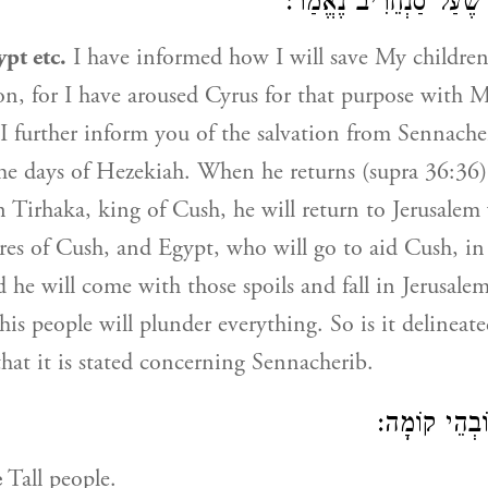
) ֶׁעַל סַנְחֵרִיב נֶאֱמַר
ypt etc.
I have informed how I will save My children
n, for I have aroused Cyrus for that purpose with 
 I further inform you of the salvation from Sennacher
the days of Hezekiah. When he returns (supra 36:36
Tirhaka, king of Cush, he will return to Jerusalem 
ures of Cush, and Egypt, who will go to aid Cush, in
d he will come with those spoils and fall in Jerusale
is people will plunder everything. So is it delineat
that it is stated concerning Sennacherib.
וֹבְהֵי קוֹמָה
e
Tall people.