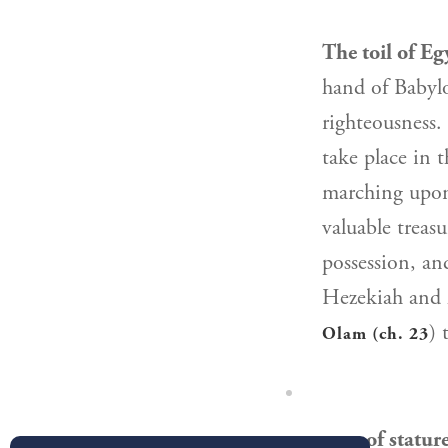
The toil of Eg
hand of Babylo
righteousness.
take place in 
marching upon 
valuable treas
possession, an
Hezekiah and h
) 
Olam (ch. 23
men of statur