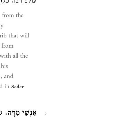
ש:
עולם רבה כג
 from the
My
ib that will
) from
with all the
 his
m, and
ed in
Seder
אַנְשֵׁי מִדָּה.
גּ:
2