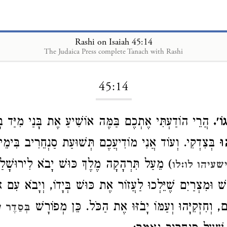
Rashi on Isaiah 45:14
The Judaica Press complete Tanach with Rashi
Loading...
45:14
גוֹ׳
הֲרֵי הוֹדַעְתִּי אֶתְכֶם בַּמֶּה אוֹשִׁיעַ אֶת בָּנַי מִיַּד בָ
וּ
בְּצִדְקִי. וְעוֹד אֲנִי מוֹדִיעֲכֶם תְּשׁוּעַת סַנְחֵרִיב בִּימֵי ,
מֵעַל תִּרְהָקָה מֶלֶךְ כּוּשׁ יָבֹא לִירוּשָׁלַיִם
שעיהו לו:לו
ׁ וּמִצְרַיִם שֶׁיֵּלְכוּ לַעֲזוֹר אֶת כּוּשׁ בְּיָדוֹ, וְיָבֹא עִם א
יִם, וְחִזְקִיָּהוּ וְעַמּוֹ יָבֹזּוּ אֶת הַכֹּל. כֵּן מְפוֹרָשׁ
בְּסֵדֶר (