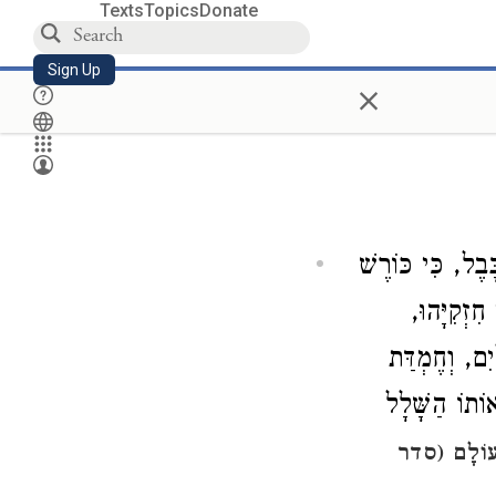
Texts
Topics
Donate
Sign Up
×
ּבֶל, כִּי כּוֹרֶשׁ
חִזְקִיָּהוּ
) , וְחֶמְדַּת
וֹתוֹ הַשָּׁלָל
 עוֹלָם
סדר