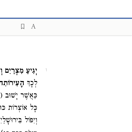
יְגִיעַ מִצְרַיִם וְ.
1
לְכָךְ
הֶעִירוֹתִה
כַּאֲשֶׁר יָשׁוּב (
י
כָּל אוֹצְרוֹת כּוּש
וְיִפּוֹל בִּירוּשָׁלַ