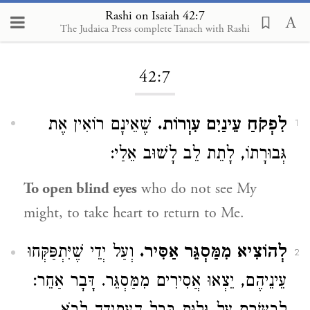
Rashi on Isaiah 42:7
The Judaica Press complete Tanach with Rashi
Loading...
42:7
לִפְקֹחַ עֵינַיִם עִוְרוֹת.
שֶׁאֵינָם רוֹאִין אֶת
1
גְּבוּרָתוֹ, לָתֵת לֵב לָשׁוּב אֵלַי:
To open blind eyes
who do not see My
might, to take heart to return to Me.
לְהוֹצִיא מִמַּסְגֵּר אַסִּיר.
וְעַל יְדֵי שֶׁיִּתְפַּקְּחוּ
2
עֵינֵיהֶם, יֵצְאוּ אֲסִירִים מִמַּסְגֵּר. דָּבָר אַחֵר: