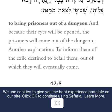
לְבַשְּׂרָם עַל גָּלוּת בָּבֶל הָעֲתִידָה לָבֹא
עֲלֵיהֶן, שֶׁסּוֹפָן לָצֵאת מִמֶּנָּה:
to bring prisoners out of a dungeon
And
because their eyes will be opened, the
prisoners will come out of the dungeon.
Another explanation: To inform them of
the exile destined to befall them, out of
which they will eventually come.
42:8
We use cookies to give you the best experience possible on
our site. Click OK to continue using Sefaria.
Learn More
.
הוּא שְׁמִי.
הוּא מְפֹרָשׁ בִּלְשׁוֹן אַדְנוּת וְכֹחַ,
1
OK
וְעָלַי לְהַרְאוֹת שֶׁאָדוֹן אֲנִי, לְפִיכָךְ
כְּבוֹדִי