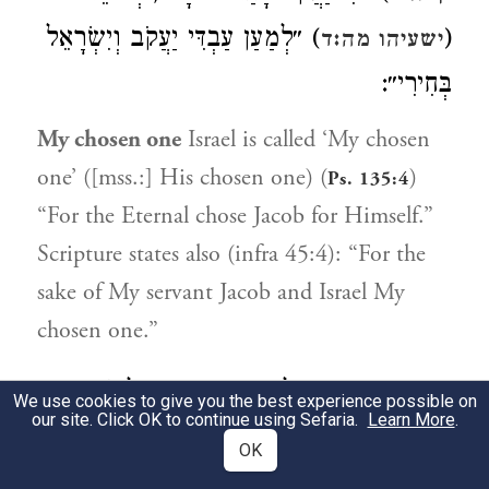
) ״לְמַעַן עַבְדִּי יַעֲקֹב וְיִשְׂרָאֵל
(
ישעיהו מה:ד
בְּחִירִי״:
My chosen one
Israel is called ‘My chosen
one’ ([mss.:] His chosen one) (
)
Ps. 135:4
“For the Eternal chose Jacob for Himself.”
Scripture states also (infra 45:4): “For the
sake of My servant Jacob and Israel My
chosen one.”
רָצְתָה נַפְשִׁי.
עָלָיו
נָתַתִּי רוּחִי
לְהוֹדִיעַ
3
We use cookies to give you the best experience possible on
our site. Click OK to continue using Sefaria.
Learn More
.
נְבִיאָיו אֶת סוֹדוֹ, וְסוֹפוֹ
מִשְׁפָּט לַגּוֹיִם
OK
יוֹצִיא
, שֶׁנֶּאֱמַר (
) ״וְהָלְכוּ גוֹיִם
ישעיהו ב:ג