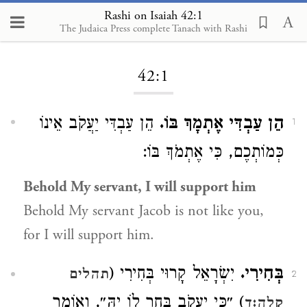
Rashi on Isaiah 42:1
The Judaica Press complete Tanach with Rashi
Loading...
42:1
הֵן עַבְדִּי אֶתְמָךְ בּוֹ.
הֵן עַבְדִּי יַעֲקֹב אֵינוֹ
1
כְּמוֹתְכֶם, כִּי אֶתְמֹךְ בּוֹ:
Behold My servant, I will support him
Behold My servant Jacob is not like you,
for I will support him.
בְּחִירִי.
יִשְׂרָאֵל קָרוּי בְּחִירִי (
תהלים
2
) ״כִּי יַעֲקֹב בָּחַר לוֹ יָהּ״, וְאוֹמֵר
קלה:ד