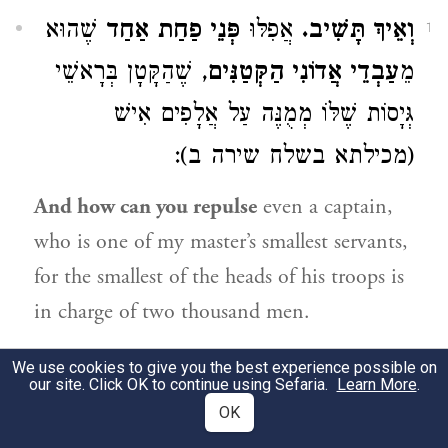
וְאֵיךְ תָּשִׁיב.
אֲפִלּוּ
פְּנֵי פַחַת אַחַד
שֶׁהוּא
1
מֵ
עַבְדֵי אֲדוֹנִי הַקְּטַנִּים
, שֶׁהַקָּטָן בְּרָאשֵׁי
גְּיָסוֹת שֶׁלּוֹ מְמֻנֶּה עַל אֲלָפִים אִישׁ
(מכילתא בשלח שירה ב):
And how can you repulse
even a captain,
who is one of my master’s smallest servants,
for the smallest of the heads of his troops is
in charge of two thousand men.
אַחַד עַבְדֵי.
אֶחָד מֵעַבְדֵי, כְּמוֹ ״אַחַד
We use cookies to give you the best experience possible on
2
our site. Click OK to continue using Sefaria.
Learn More
.
הַשִּׂיחִם״ (
), ״אַחַד הָרֵיקִים״
בראשית כא:טו
OK