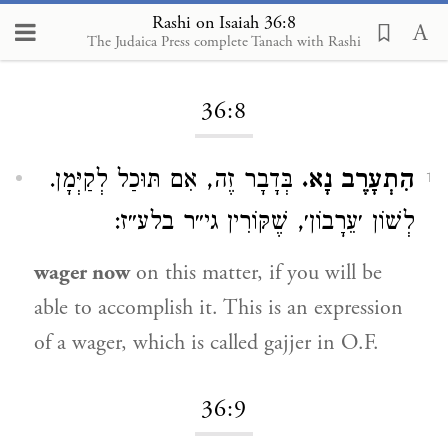
Rashi on Isaiah 36:8
The Judaica Press complete Tanach with Rashi
Loading...
36:8
הִתְעָרֶב נָא.
בְּדָבָר זֶה, אִם תּוּכַל לְקַיְּמָן.
1
לְשׁוֹן ׳עֵרָבוֹן׳, שֶׁקּוֹרִין גי״ר בלע״ז:
wager now
on this matter, if you will be
able to accomplish it. This is an expression
of a wager, which is called gajjer in O.F.
36:9