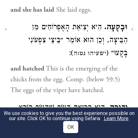
and she has laid
She laid eggs.
וּבָקְעָה.
הִיא יְצִיאַת הָאֶפְרוֹחִים מִן
4
הַבֵּיצָה, וְכֵן הוּא אוֹמֵר ״בֵּיצֵי צִפְעוֹנִי
):
בָּקָעוּ״ (
ישעיהו נט:ה
and hatched
This is the emerging of the
chicks from the egg. Comp. (below 59:5)
The eggs of the viper have hatched.
וְדָגְרָה.
הִיא קְרִיאַת הָעוֹף שֶׁהָעוֹף קוֹרֵא
5
We use cookies to give you the best experience possible on
our site. Click OK to continue using Sefaria.
Learn More
.
בִּגְרוֹנוֹ לְהַמְשִׁיךְ אֶפְרוֹחִים אַחֲרָיו, גלוציי״ר
OK
בלע״ז, וְכֵן (
) ״קוֹרֵא דָגָר״:
ירמיה יז:יא