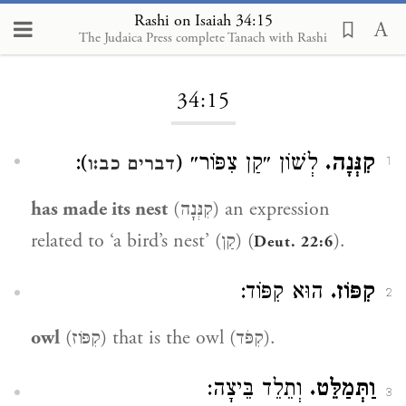
Rashi on Isaiah 34:15
The Judaica Press complete Tanach with Rashi
Loading...
34:15
):
לְשׁוֹן ״קַן צִפּוֹר״ (
קִנְּנָה.
דברים כב:ו
1
has made its nest
(קִנְּנָה) an expression
related to ‘a bird’s nest’ (קַן) (
).
Deut. 22:6
קִפּוֹז.
הוּא קִפּוֹד:
2
owl
(קִפּוֹז) that is the owl (קִפֹּד).
וַתְּמַלֵּט.
וְתֵלֵד בֵּיצָה:
3