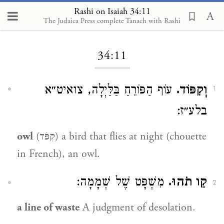
Rashi on Isaiah 34:11
The Judaica Press complete Tanach with Rashi
Loading...
34:11
וְקִפּוֹד.
עוֹף הַפּוֹרֵחַ בַּלַּיְלָה, צואיט״א
1
בלע״ז:
owl
(קִפֹּד) a bird that flies at night (chouette
in French), an owl.
קַו תֹהוּ.
מִשְׁפָּט שֶׁל שְׁמָמָה:
2
a line of waste
A judgment of desolation.