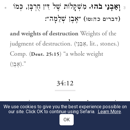
וְאַבְנֵי בֹהוּ.
מִשְׁקָָָָָלוֹת שֶׁל דִּין חֻרְבָּן, כְּמוֹ
3
) ״אֶבֶן שְׁלֵמָה״:
(
דברים כה:טו
and weights of destruction
Weights of the
judgment of destruction. (אַבְנֵי, lit., stones.)
Comp. (
) “a whole weight
Deut. 25:15
(אֶבֶן).”
34:12
חוֹרֶיהָ וְאֵין שָׁם מְלוּכָה יִקְרָאוּ.
שָׂרִים
1
We use cookies to give you the best experience possible on
our site. Click OK to continue using Sefaria.
Learn More
.
שֶׁלָּהּ עוֹמְדִים, וְאֵין אֶחָד מֵהֶם קוֹרֵא עַל
OK
עַצְמוֹ שֵׁם שְׂרָרָה וּמְלוּכָה: