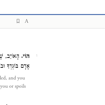
הוֹי.
הָאוֹיֵב, שֶ
1
אָדָם בּוֹגְדְךָ וּבוֹ:
iled, and you
you or spoils