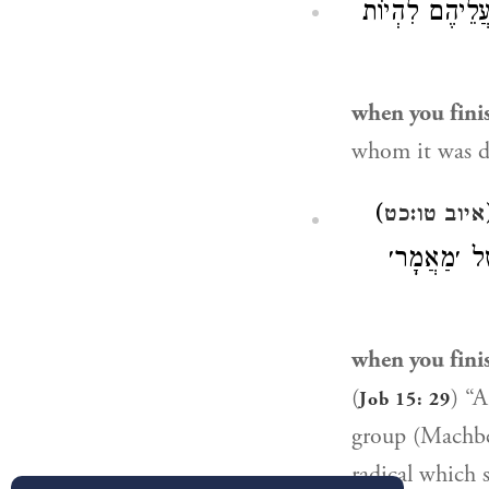
, ֲלֵיהֶם לִהְיוֹת
when you fini
whom it was de
)
איוב טו:כט
ֶׁל ׳מַאֲמָר׳
when you fini
(
) “And thei
Job 15: 29
group (Machbereth Men
radical which sometime