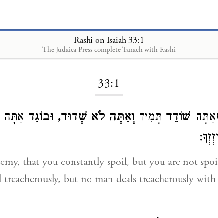
Rashi on Isaiah 33:1
The Judaica Press complete Tanach with Rashi
Loading...
33:1
ׁאַתָּה
שׁוֹדֵד
תָּמִיד
וְאַתָּה לֹא שָׁדוּד, וּבוֹגֵד
אַתָּה תָ
זְזְךָ
emy, that you constantly spoil, but you are not spo
l treacherously, but no man deals treacherously with 