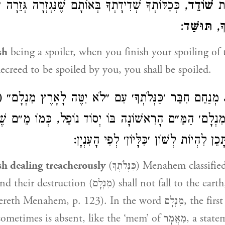
ֹת
שׁוֹדֵד
כְּכַלּוֹתְךָ שְׁדִידָתְךָ בְּאוֹתָם שֶׁנִּגְזְרָה גְּזֵרָה ע
:
תּוּשַּׁד
ְךָ
sh
being a spoiler, when you finish your spoiling of
creed to be spoiled by you, you shall be spoiled.
מְנַחֵם חִבֵּר ׳כַּנְּלֹתְךָ׳ עִם ״לֹא יִטֶּה לָאָרֶץ מִנְלָם״ (
׳מִנְלָם׳ הַמֵּ״ם הָרִאשׁוֹנָה בּוֹ יְסוֹד נוֹפֵל, כְּמוֹ מֵ״ם ש
תָּכֵן לִהְיוֹת לְשׁוֹן ׳כִּלָּיוֹן׳ לְפִי הָעִנְיָן
sh dealing treacherously
(כַּנְּלֹתְךָ) Menahem classified כַּנְלֹתְךָ with
r destruction (מִנְלָם) shall not fall to the earth,” in one
ahem, p. 123). In the word מִנְלָם, the first ‘mem’ is a
s is absent, like the ‘mem’ of מַאֲמָר, a statement, and of