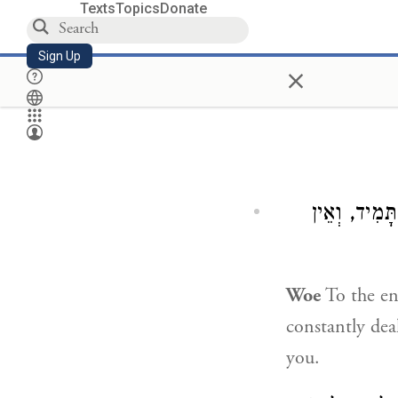
Texts
Topics
Donate
Sign Up
×
ּמִיד, וְאֵין
Woe
To the en
constantly dea
you.