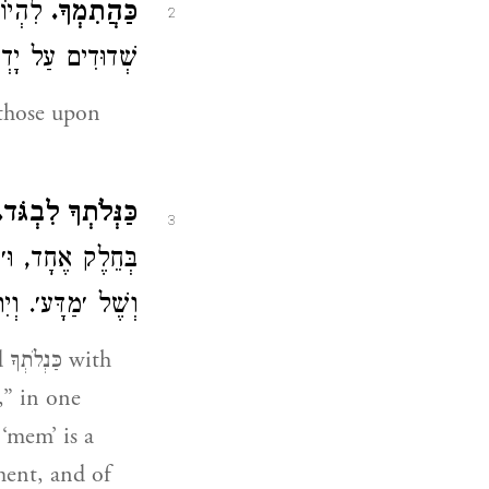
כַּהֲתִמְךָ.
לִהְיו
2
שְׁדוּדִים עַל יָד,
 those upon
כַּנְּלֹתְךָ לִבְגֹּד.
3
בְּחֵלֶק אֶחָד, וּ
וְשֶׁל ׳מַדָּע׳. וְיִ: