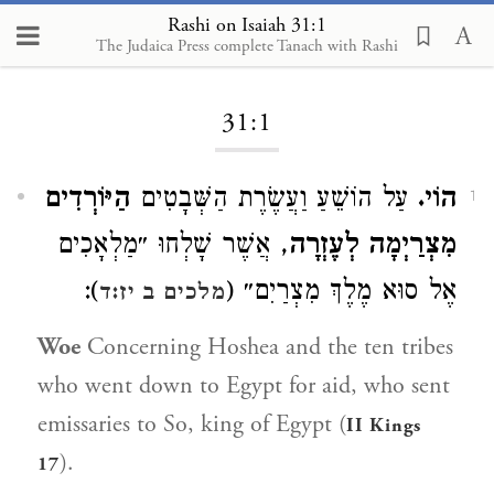
Rashi on Isaiah 31:1
The Judaica Press complete Tanach with Rashi
Loading...
31:1
הוֹי.
עַל הוֹשֵׁעַ וַעֲשֶׂרֶת הַשְּׁבָטִים
הַיּוֹרְדִים
1
מִצְרַיְמָה לְעֶזְרָה
, אֲשֶׁר שָׁלְחוּ ״מַלְאָכִים
):
אֶל סוּא מֶלֶךְ מִצְרַיִם״ (
מלכים ב יז:ד
Woe
Concerning Hoshea and the ten tribes
who went down to Egypt for aid, who sent
emissaries to So, king of Egypt (
II Kings
).
17