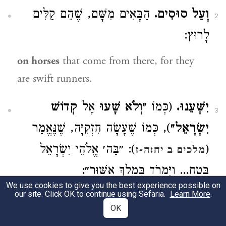
וְעַל סוּסִים.
הַבָּאִים מִשָּׁם, שֶׁהֵם קַלִּים
2
לָרוּץ:
on horses
that come from there, for they
are swift runners.
יִשָּׁעֵנוּ.
(כְּמוֹ
״וְלֹא שָׁעוּ
אֶל
קְדוֹשׁ
3
יִשְׂרָאֵל״
), כְּמוֹ שֶׁעָשָׂה חִזְקִיָּה, שֶׁנֶּאֱמַר
): ״בַּה׳ אֱלֹהֵי יִשְׂרָאֵל
(
מלכים ב יח:ה-ז
בָּטָח... וַיִּמְרֹד בְּמֶלֶךְ אַשּׁוּר״:
We use cookies to give you the best experience possible on
our site. Click OK to continue using Sefaria.
rely
(יִשָּׁעֵנוּ) and they did not rely on the
Learn More
.
OK
Holy One of Israel as Hezekiah did,