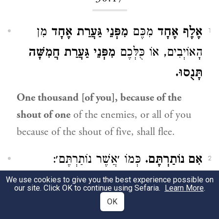
אֶלֶף אֶחָד
מִכֶּם
מִפְּנֵי גַּעֲרַת אֶחָד
מִן
1
הָאוֹיְבִים, אוֹ כֻּלְּכֶם
מִפְּנֵי גַּעֲרַת חֲמִשָּׁה
תָּנֻסוּ.
One thousand [of you], because of the
shout of one
of the enemies, or all of you
because of the shout of five, shall flee.
אִם נוֹתַרְתֶּם.
כְּמוֹ ׳אֲשֶׁר נוֹתַרְתֶּם׳:
2
We use cookies to give you the best experience possible on
you remain
(lit., if you remain,) like ‘that
our site. Click OK to continue using Sefaria.
Learn More
.
you remain.’
OK