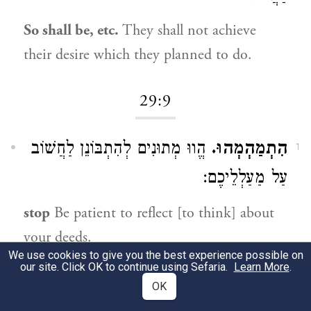
So shall be, etc.
They shall not achieve
their desire which they planned to do.
29:9
הִתְמַהְמְהוּ.
הֱווּ מְתוּנִים לְהִתְבּוֹנֵן לַחֲשׁוֹב
1
עַל מַעַלְלֵיכֶם:
stop
Be patient to reflect [to think] about
your deeds.
We use cookies to give you the best experience possible on
our site. Click OK to continue using Sefaria.
Learn More
.
וּתְמָהוּ.
וְתִהְיוּ תְמֵהִים עַל קִלְקוּלְכֶם:
2
OK