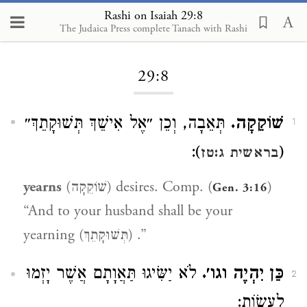
Rashi on Isaiah 29:8
The Judaica Press complete Tanach with Rashi
Loading...
29:8
שׁוֹקֵקָה.
תְּאֵבָה, וְכֵן ״אֶל אִישֵׁךְ תְּשׁוּקָתֵךְ״
1
):
(
בראשית ג:טז
yearns
(שׁוֹקֵקָה) desires. Comp. (
)
Gen. 3:16
“And to your husband shall be your
yearning (תְּשׁוּקָתֵךְ) .”
כֵּן יִהְיֶה וגו׳.
לֹא יַשִּׂיגוּ תַּאֲוָתָם אֲשֶׁר יָזְמוּ
2
לַעֲשׂוֹת: