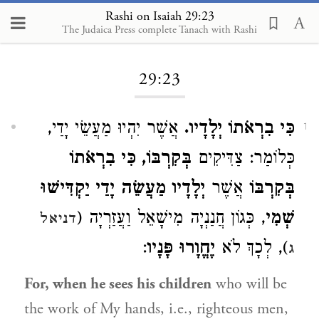
Rashi on Isaiah 29:23
The Judaica Press complete Tanach with Rashi
Loading...
29:23
כִּי בִרְאֹתוֹ יְלָדָיו.
אֲשֶׁר יִהְיוּ מַעֲשֵׂי יָדַי,
1
כְּלוֹמַר: צַדִּיקִים
בְּקִרְבּוֹ, כִּי בִרְאֹתוֹ
בְּקִרְבּוֹ
אֲשֶׁר
יְלָדָיו מַעֲשֵׂה יָדַי יַקְדִּישׁוּ
שְׁמִי
, כְּגוֹן חֲנַנְיָה מִישָׁאֵל וַעֲזַרְיָה (
דניאל
:
יֶחֱוָרוּ פָּנָיו
), לְכָךְ לֹא
ג
For, when he sees his children
who will be
the work of My hands, i.e., righteous men,