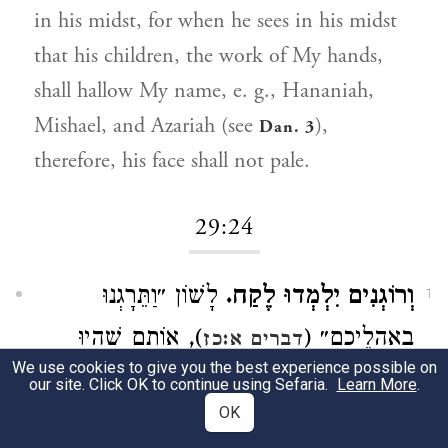
in his midst, for when he sees in his midst
that his children, the work of My hands,
shall hallow My name, e. g., Hananiah,
Mishael, and Azariah (see
),
Dan. 3
therefore, his face shall not pale.
29:24
וְרוֹגְנִים יִלְמְדוּ לֶקַח.
לָשׁוֹן ״וַתֵּרָגְנוּ
1
בְאָהֳלֵיכֶם״ (
), אוֹתָם שֶׁהָיוּ
דברים א:כז
We use cookies to give you the best experience possible on
מִתְלוֹנְנִים וְנִרְגָּנִים עַל דִּבְרֵי הַנְּבִיאִים
our site. Click OK to continue using Sefaria.
Learn More
.
OK
יִלְמְדוּ לֶקַח: