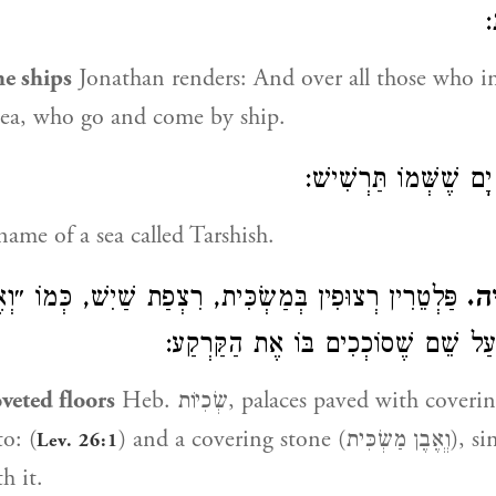
ת
he ships
Jonathan renders: And over all those who i
 sea, who go and come by ship.
ָם שֶׁשְּׁמוֹ תַּרְשִׁישׁ
ame of a sea called Tarshish.
ָּה
פַּלְטֵרִין רְצוּפִין בְּמַשְׂכִּית, רִצְפַת שַׁיִשׁ, כְּמוֹ ״וְא
),  שֵׁם שֶׁסוֹכְכִים בּוֹ אֶת הַקַּרְקַע
oveted floors
Heb. שְׂכִיוֹת, palaces paved with coverings of marble
to: (
) and a covering stone (וְְאֶבֶן מַשְׂכִּית), since they cover
Lev. 26:1
h it.