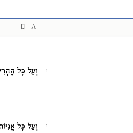
וְעַל כָּל הֶהָר.
1
וְעַל כָּל אֳנִיּוֹ.
1