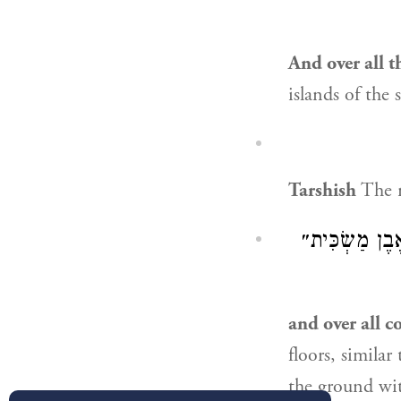
And over all t
islands of the
Tarshish
The n
ֶבֶן מַשְׂכִּית״
and over all c
floors, similar 
the ground wit