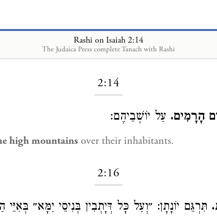
Rashi on Isaiah 2:14
The Judaica Press complete Tanach with Rashi
Loading...
2:14
ִים הָרָמִים
עַל יוֹשְׁבֵיהֶם:
the high mountains
over their inhabitants.
2:16
ת
תִּרְגֵּם יוֹנָתָן: ״וְעַל כָּל דְּיָתְבִין בְּנִיסֵי יַמָּא״ בְּאִיֵּי הַ