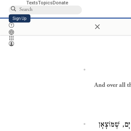
Texts
Topics
Donate
Sign Up
×
And over all 
יָּם, שֶׁמּוֹצָאָן