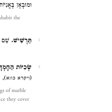
וּמוּבָאָן בָּאֳנִיּוֹ:
nhabit the
תַּרְשִׁישׁ.
שֵׁם י:
2
שְׂכִיּוֹת הַחֶמְד.
3
עַל:
(
ויקרא כו:א