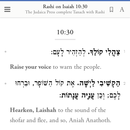
Rashi on Isaiah 10:30
The Judaica Press complete Tanach with Rashi
Loading...
10:30
צַהֲלִי קוֹלֵךְ.
לְהַזְהִיר לָעָם:
1
Raise your voice
to warn the people.
הַקְשִׁיבִי לַיְשָׁה.
אֶת קוֹל הַשּׁוֹפָר, וּבִרְחוּ
2
:
עֲנִיָּה עֲנָתוֹת
לָכֶם; וְכֵן
Hearken, Laishah
to the sound of the
shofar and flee, and so, Aniah Anathoth.