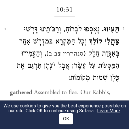
10:31
הֵעִיזוּ.
נֶאֶסְפוּ לִבְרוֹחַ, וְרַבּוֹתֵינוּ דָּרְשׁוּ
1
צַהֲלִי קוֹלֵךְ
וְכָל הַמִּקְרָא בְּמִדְרָשׁ אַחֵר
בְּאַגָּדַת חֵלֶק (
), וְהֶעֱמִידוּ
סנהדרין צב ב
הַמַּסָּעוֹת עַל עֶשֶׂר; אֲבָל יוֹנָתָן תִּרְגֵּם אֶת
כֻּלָּן שְׁמוֹת מְקוֹמוֹת:
gathered
Assembled to flee. Our Rabbis,
however, expounded, “Raise your voice,
We use cookies to give you the best experience possible on
our site. Click OK to continue using Sefaria.
Learn More
.
Bath-Gallim,” and the entire verse in a
OK
different manner in the Aggadah of