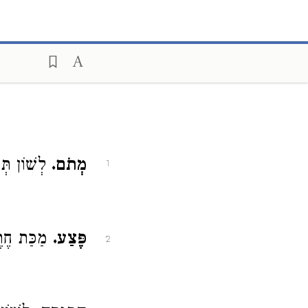
מְתֹם.
לְשׁוֹן תְ:
1
פֶּצַע.
מַכַּת חֶ:
2