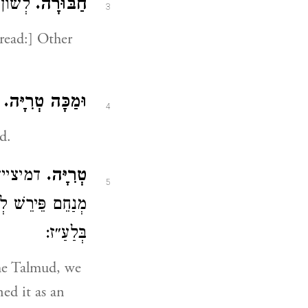
חַבּוּרָה.
לְשׁוֹן:
3
וּמַכָּה טְרִיָּה.
:
4
shed.
טְרִיָּה.
דמיצייד״ (
5
מְנַחֵם פֵּירֵשׁ ל
בְּלַעַ״ז:
the Talmud, we
ed it as an