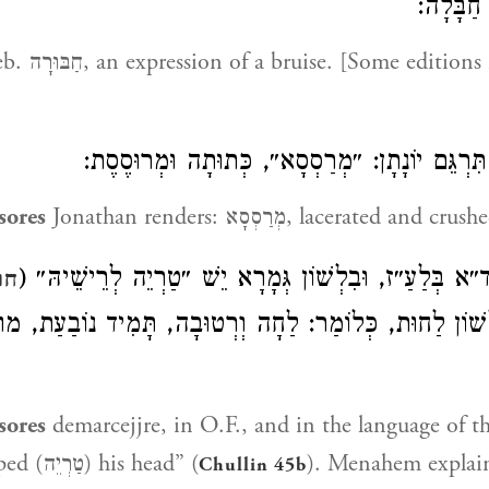
 חַבָּלָה
uise. [Some editions read:] Other
תִּרְגֵּם יוֹנָתָן: ״מְרַסְסָא״, כְּתוּתָה וּמְרוּסֶסֶת
sores
Jonathan renders: מְרַסְסָא, lacerated and cru
א בְּלַעַ״ז, וּבִלְשׁוֹן גְּמָרָא יֵשׁ ״טַרְיֵה לְרֵישֵׁיהּ״
ח:
ְשׁוֹן לַחוּת, כְּלוֹמַר: לַחָה וְרְטוּבָה, תָּמִיד נוֹבַעַת,
sores
demarcejjre, in O.F., and in the language of 
find, “he bumped (טַרְיֵה) his head” (
). Menahem explain
Chullin 45b