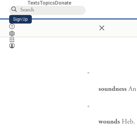
Texts
Topics
Donate
Sign Up
×
soundness
An 
wounds