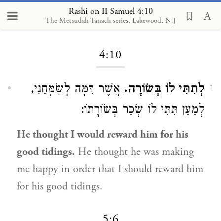
Rashi on II Samuel 4:10
The Metsudah Tanach series, Lakewood, N.J
Loading...
4:10
לְתִתִּי לוֹ בְּשׂוֹרָה.
אֲשֶׁר דִּמָּה לְשַׂמְּחֵנִי,
1
לְמַעַן תִּתִּי לוֹ שְׂכַר בְּשׂוֹרָתוֹ:
He thought I would reward him for his
good tidings.
He thought he was making
me happy in order that I should reward him
for his good tidings.
5:6