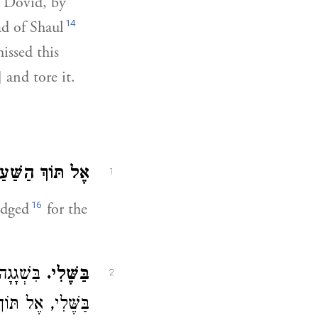
f Dovid, by
14
ad of Shaul
issed this
 and tore it.
אֶל תּוֹךְ הַשַּׁע.
1
16
udged
for the
בַּשֶּׁלִי.
בִּשְׁגָגָה
2
בַּשֶּׁלִי, אֶל תּוֹ: