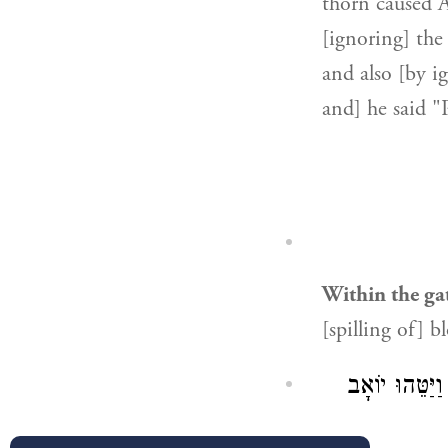
thorn caused A
[ignoring] the
and also [by i
and] he said "
Within the ga
[spilling of] b
יַּטֵּהוּ יוֹאָב