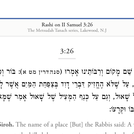
Rashi on II Samuel 3:26
The Metsudah Tanach series, Lakewood, N.J
Loading...
3:26
שֵׁם מָקוֹם וְרַבּוֹתֵינוּ אָמְרוּ 
בּוֹר וְסִיר
סנהדרין מט א
ג, עַל שֶׁלֹּא הֶחֱזִיק דִּבְרֵי דָוִד בְּצַפַּחַת הַמַּיִם אֲשֶׁר ל
ל שָׁאוּל, וְגַם עַל כְּנַף הַמְּעִיל שֶׁל שָׁאוּל אָמַר שֶׁמָּ
ּוֹ וּקְרָעוֹ
iroh.
The name of a place [But] the Rabbis said: A 