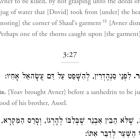
vner to be killed, by not grasping unto the deeds o
 jug of water that [Dovid] took from [under] the he
15
gnoring] the corner of Shaul's garment
[Avner dism
Perhaps one of the thorns caught upon [the garment]
3:27
ַר
לִפְנֵי סַנְהֶדְרִין, לְהִשָּׁפֵט עַל דַּם עֲשָׂהאֵל אָחִיו:
te.
[Yoav brought Avner] before a sanhedrin to be j
lood of his brother, Asoel.
, שֶׁלֹּא הֵבִין אַבְנֵר שֶׁבְּלִבּוֹ לְהָרְגוֹ, וְסָרֵס הַמִּקְרָא, וַ
ךְ הַשַּׁעַר לְדַבֵּר אִתּוֹ