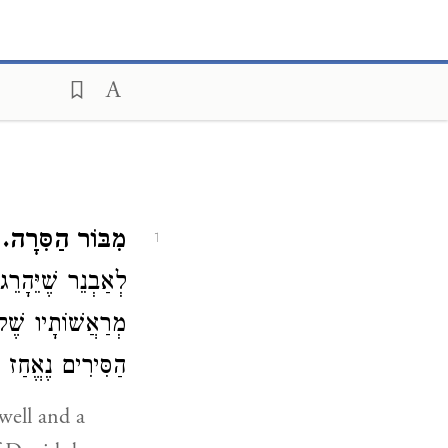
מִבּוֹר הַסִּרָה.
(
1
לְאַבְנֵר שֶׁיֵּהָרֵ
מְרַאֲשׁוֹתָיו שֶׁ
הַסִּירִים נֶאֱחַז ב:
well and a