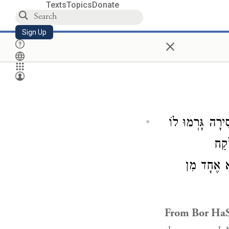
Texts
Topics
Donate
Sign Up
×
): ָה גָּרְמוּ לוֹ
ָקַח
א אֶחָד מִן
From Bor HaS