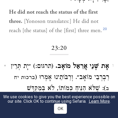
He did not reach the status of the first
three.
[Yonoson translates:] He did not
20
reach [the status] of the [first] three men.
23:20
אֶת שְׁנֵי אֲרִאֵל מוֹאָב.
(תרגום:) ״יָת תְּרֵין
1
רַבְרְבֵי מוֹאָב״. וְרַבּוֹתֵינוּ אָמְרוּ (
ברכות יח
): שֶׁלֹּא הִנִּיחַ כְּמוֹתוֹ, לֹא בְּמִקְדָּשׁ
ב
We use cookies to give you the best experience possible on
רִאשׁוֹן, וְלֹא בְּמִקְדָּשׁ שֵׁנִי:
our site. Click OK to continue using Sefaria.
Learn More
.
OK
The two Moabite giants.
[Yonoson