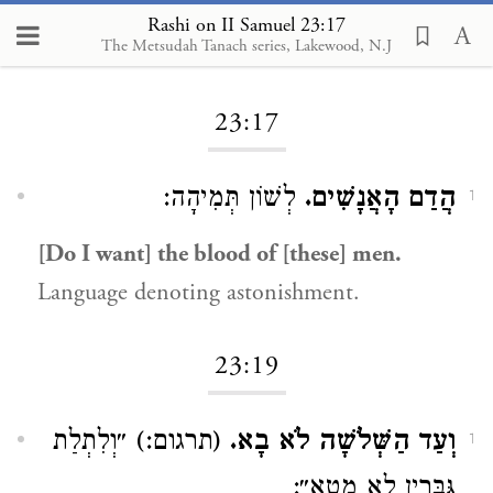
Rashi on II Samuel 23:17
The Metsudah Tanach series, Lakewood, N.J
Loading...
23:17
הֲדַם הָאֲנָשִׁים.
לְשׁוֹן תְּמִיהָה:
1
[Do I want] the blood of [these] men.
Language denoting astonishment.
23:19
וְעַד הַשְּׁלֹשָׁה לֹא בָא.
(תרגום:) ״וְלִתְלַת
1
גִּבָּרִין לָא מְטָא״: