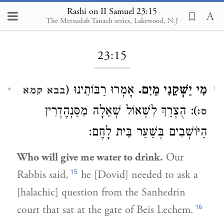
Rashi on II Samuel 23:15
The Metsudah Tanach series, Lakewood, N.J
Loading...
23:15
מִי יַשְׁקֵנִי מַיִם.
אָמְרוּ רַבּוֹתֵינוּ (
בבא קמא
1
): הֻצְרַךְ לִשְׁאוֹל שְׁאֵלָה מִסַּנְהֶדְרִין
ס:
הַיּוֹשְׁבִים בְּשַׁעַר בֵּית לָחֶם:
Who will give me water to drink.
Our
15
Rabbis said,
he [Dovid] needed to ask a
[halachic] question from the Sanhedrin
16
court that sat at the gate of Beis Lechem.