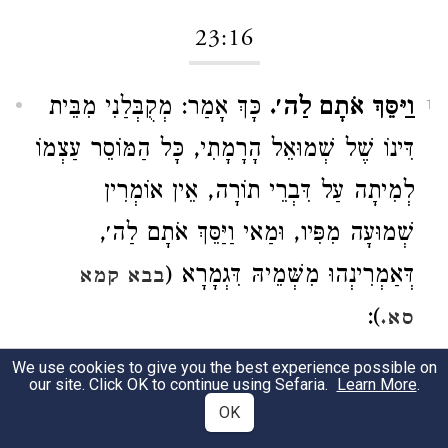
23:16
וַיַּסֵּךְ אֹתָם לַה׳.
כָּךְ אָמַר: מְקֻבְּלַנִי מִבֵּית
1
דִּינוֹ שֶׁל שְׁמוּאֵל הָרָמָתִי, כָּל הַמּוֹסֵר עַצְמוֹ
לְמִיתָה עַל דִּבְרֵי תוֹרָה, אֵין אוֹמְרִין
שְׁמוּעָה מִפִּיו, וּמַאי וַיַּסֵּךְ אֹתָם לַה׳,
דְּאַמְרִינְהוּ מִשְּׁמֵיהּ דִּגְמָרָא (
בבא קמא
):
סא.
He offered it as a libation to Adonoy.
He
We use cookies to give you the best experience possible on
our site. Click OK to continue using Sefaria.
Learn More
.
said, "This is what I learned at Shmuel the
OK
Romosi's court: If anyone risks his life for