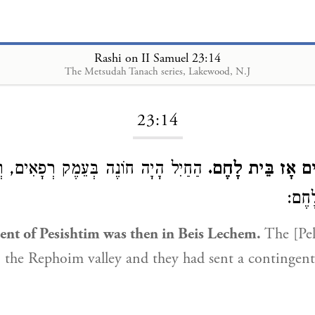
Rashi on II Samuel 23:14
The Metsudah Tanach series, Lakewood, N.J
Loading...
23:14
תִּים אָז בֵּית לָחֶם
הַחַיִל הָיָה חוֹנֶה בְּעֵמֶק רְפָאִים, וְש
לָחֶם
ent of Pesishtim was then in Beis Lechem.
The [Pel
 the Rephoim valley and they had sent a contingent