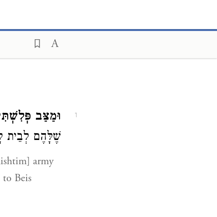
וּמַצַּב פְּלִשְׁ.
1
שֶׁלָּהֶם לְבֵית :
ishtim] army
 to Beis