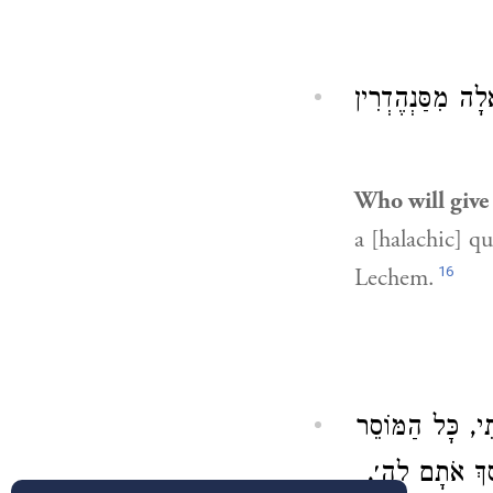
):  מִסַּנְהֶדְרִין
Who will give
a [halachic] q
16
Lechem.
ִי, כָּל הַמּוֹסֵר
סֵּךְ אֹתָם לַה׳