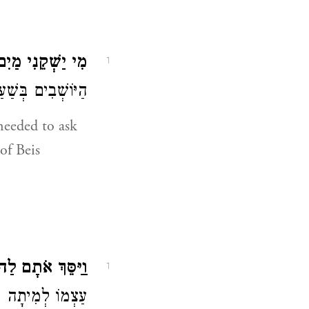
מִי יַשְׁקֵנִי מַיִ.
1
הַיּוֹשְׁבִים בְּשַ:
eeded to ask
of Beis
וַיַּסֵּךְ אֹתָם לַ.
1
עַצְמוֹ לְמִיתָה ע,