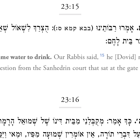
23:15
ם
אָמְרוּ רַבּוֹתֵינוּ (
הֻצְרַךְ לִשְׁאוֹל שְׁאֵלָה
בבא קמא ס:
ׁעַר בֵּית לָחֶם
15
 me water to drink.
Our Rabbis said,
he [Dovid] n
uestion from the Sanhedrin court that sat at the gate 
23:16
ה׳
כָּךְ אָמַר: מְקֻבְּלַנִי מִבֵּית דִּינוֹ שֶׁל שְׁמוּאֵל הָרָמָת
ַל דִּבְרֵי תוֹרָה, אֵין אוֹמְרִין שְׁמוּעָה מִפִּיו, וּמַאי וַיַּ