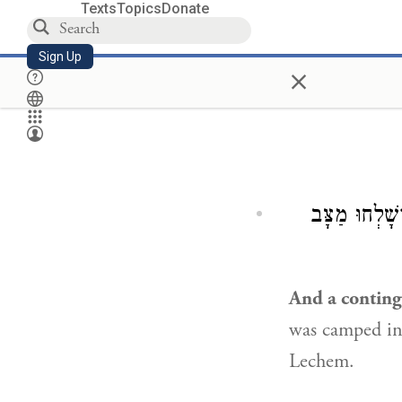
Texts
Topics
Donate
Sign Up
×
ָׁלְחוּ מַצָּב
And a conting
was camped in
Lechem.