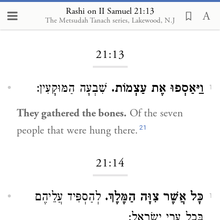
Rashi on II Samuel 21:13
The Metsudah Tanach series, Lakewood, N.J
Loading...
21:13
וַיַּאַסְפוּ אֶת עַצְמוֹת.
שִׁבְעָה הַמּוּקָעִין:
1
They gathered the bones.
Of the seven
21
people that were hung there.
21:14
כָּל אֲשֶׁר צִוָּה הַמֶּלֶךְ.
לְהַסְפִּיד עֲלֵיהֶם
1
בְּכָל עָרֵי יִשְׂרָאֵל: