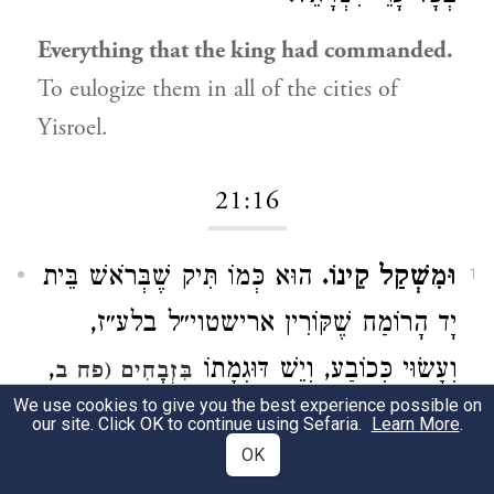
Everything that the king had commanded.
To eulogize them in all of the cities of
Yisroel.
21:16
וּמִשְׁקַל קֵינוֹ.
הוּא כְּמוֹ תִּיק שֶׁבְּרֹאשׁ בֵּית
1
יָד הָרוֹמַח שֶׁקּוֹרִין ארישטוי״ל בלע״ז,
,
וְעָשׂוּי כְּכוֹבַע, וְיֵשׁ דּוּגְמָתוֹ
בִּזְבָחִים (פח ב
We use cookies to give you the best experience possible on
עיין שיטה מקובצת שם): רִמּוֹנֵי הַמְּעִיל
our site. Click OK to continue using Sefaria.
Learn More
.
OK
לְמָה הֵם דּוֹמִין, כְּמִין קוֹלָסוֹת שֶׁבְּרָאשֵׁי