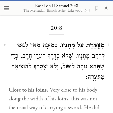
Rashi on II Samuel 20:8
The Metsudah Tanach series, Lakewood, N.J
Loading...
20:8
מְצֻמֶּדֶת עַל מָתְנָיו.
סְמוּכָה מְאֹד לְגוּפוֹ
1
לְרֹחַב מָתְנָיו, שֶׁלֹּא כְּדֶרֶךְ חוֹגְרֵי חֶרֶב, כְּדֵי
שֶׁתְּהֵא נוֹחָה לִיפּוֹל, וְלֹא יִצְטָרֵךְ לְהוֹצִיאָהּ
מִתַּעְרָהּ:
Close to his loins.
Very close to his body
along the width of his loins, this was not
the usual way of carrying a sword. He did