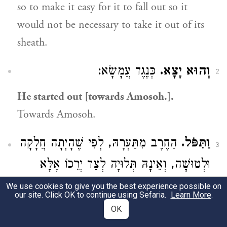
so to make it easy for it to fall out so it
would not be necessary to take it out of its
sheath.
וְהוּא יָצָא.
כְּנֶגֶד עֲמָשָׂא:
2
He started out [towards Amosoh.].
Towards Amosoh.
וַתִּפֹּל.
הַחֶרֶב מִתַּעְרָהּ, לְפִי שֶׁהָיְתָה חֲלָקָה
3
וּלְטוּשָׁה, וְאֵינָהּ תְּלוּיָה לְצַד יְרֵכוֹ אֶלָּא
לְרֹחַב מָתְנָיו, וּכְמְעַט שֶׁשָּׁח עַצְמוֹ לְצַד
We use cookies to give you the best experience possible on
our site. Click OK to continue using Sefaria.
Learn More
.
הָאָרֶץ, נָפְלָה מִתַּעְרָהּ וַאֲחָזָהּ בִּימִינוֹ, וְלֹא
OK