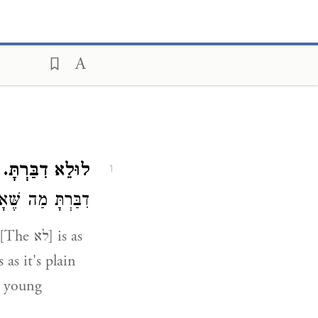
לוּלֵא דִבַּרְתָּ.
א
1
דִבַּרְתָּ מַה שֶּׁ (
] [The
לא
] is as
 as it's plain
e young