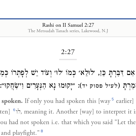
Rashi on II Samuel 2:27
The Metsudah Tanach series, Lakewood, N.J
Loading...
2:27
ִם דִּבַּרְתָּ כֵּן, ׳לוּלֵא׳ כְּמוֹ ׳לוּ׳ וְעוֹד יֵשׁ לְפָתְרוֹ כְּמ
אָמַרְתָּ
): ״יָקוּמוּ נָא הַנְּעָרִים וִישַׂחֲקוּ״:
לעיל פסוק יד
5
t spoken.
If only you had spoken this [way
earlier
6
tten]
לו
, meaning it. Another [way] to interpret it is
 you had not spoken i.e. that which you said "Let th
8
 and playfight."