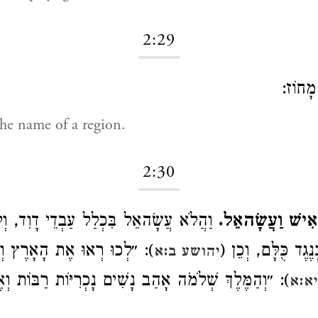
2:29
מָחוֹז
e name of a region.
2:30
 אִישׁ וַעֲשָׂהאֵל
וַהֲלֹא עֲשָׂהאֵל בִּכְלַל עַבְדֵי דָוִד, וְ,
ּנֶגֶד כֻּלָּם, וְכֵן
״לְכוּ רְאוּ אֶת הָאָרֶץ וְאֶת;
יהושע ב:א
״וְהַמֶּלֶךְ שְׁלֹמֹה אָהַב נָשִׁים נָכְרִיּוֹת רַבּוֹת וְאֶת
א:א