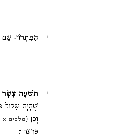
הַבִּתְרוֹן.
שֵׁם :
1
תִּשְׁעָה עָשָׂר.
1
שֶׁהָיָה שָׁקוּל כְ (
וְכֵן (
מלכים א י
פַּרְעֹה״: