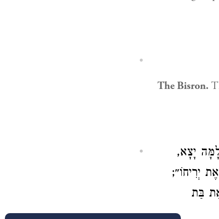
The Bisron.
Th
לָמָּה יָצָא
):  יְרִיחוֹ״
):  בַּת