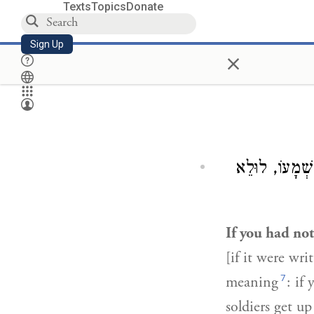
Texts
Topics
Donate
Sign Up
×
ַשְׁמָעוֹ, לוּלֵא
If you had no
[if it were wri
7
meaning
: if
soldiers get up