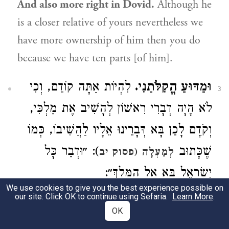
And also more right in Dovid.
Although he
is a closer relative of yours nevertheless we
have more ownership of him then you do
because we have ten parts [of him].
וּמַדּוּעַ הֱקִלֹּתַנִי.
לִהְיוֹת אַתָּה קוֹדֵם, וְכִי
3
לֹא הָיָה דְבָרִי רִאשׁוֹן לְהָשִׁיב אֶת מַלְכִּי,
וְקֹדֶם לָכֵן בָּא דְּבָרֵינוּ אֵלָיו לַהֲשִׁיבוֹ, כְּמוֹ
שֶׁכָּתוּב
): ״וּדְבַר כָּל
לְמַעְלָה (פסוק יב
יִשְׂרָאֵל בָּא אֶל הַמֶּלֶךְ״:
We use cookies to give you the best experience possible on
our site. Click OK to continue using Sefaria.
Why have you made light of me?
That you
Learn More
.
OK
should be first, was I not the first to request