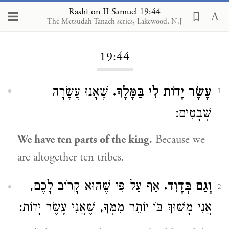
Rashi on II Samuel 19:44
The Metsudah Tanach series, Lakewood, N.J
Loading...
19:44
עֶשֶׂר יָדוֹת לִי בַּמֶּלֶךְ.
שֶׁאָנוּ עֲשָׂרָה
1
שְׁבָטִים:
We have ten parts of the king.
Because we
are altogether ten tribes.
וְגַם בְּדָוִד.
אַף עַל פִּי שֶׁהוּא קָרוֹב לָכֶם,
2
אֲנִי מָשׁוּךְ בּוֹ יוֹתֵר מִמְּךָ, שֶׁאֲנִי עֶשֶׂר יָדוֹת: