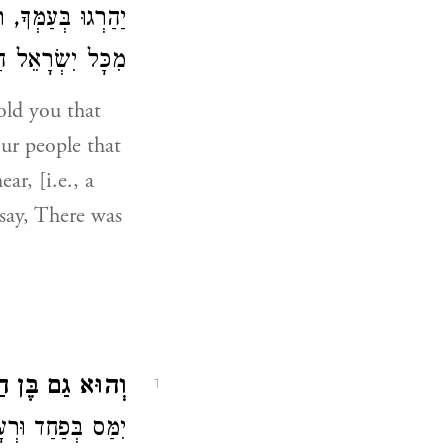
יַהַרְגוּ בְּעַמְּךָ
מִכָּל יִשְׂרָאֵל :
old you that
our people that
ar, [i.e., a
say, There was
וְהוּא גַם בֶּן ח.
1
יִמַּס בְּפַחַד וּרְ