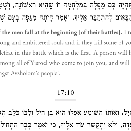
, תִּהְיֶה בָּם מַפָּלָה בְּמִלְחָמָה זוֹ שֶׁהִיא רִאשׁוֹנָה, וְשָׁמ
הַבָּאִים לְהִתְחַבֵּר אֵלֶיךָ, וְאָמַר הָיְתָה מַגֵּפָה בָּעָם ש
he men fall at the beginning [of their battles].
I t
rong and embittered souls and if they kill some of y
efeat in this battle which is the first. A person will he
mong all of Yisroel who come to join you, and will 
ngst Avsholom's people'.
17:10
ַיִל
וְאוֹתוֹ הַשּׁוֹמֵעַ אֲפִלּוּ הוּא בֶּן חַיִל וְלִבּוֹ כְּלֵב הָ
עָדָה, וְלֹא יִתְקַשֵּׁר עוֹד אֵלֶיךָ, כִּי יֹאמַר כְּבָר הִתְחִיל ל