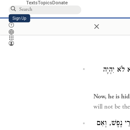
Texts
Topics
Donate
Sign Up
×
 לֹא יִהְיֶה
Now, he is hid
will not be ther
ָרֵי נֶפֶשׁ, וְאִם