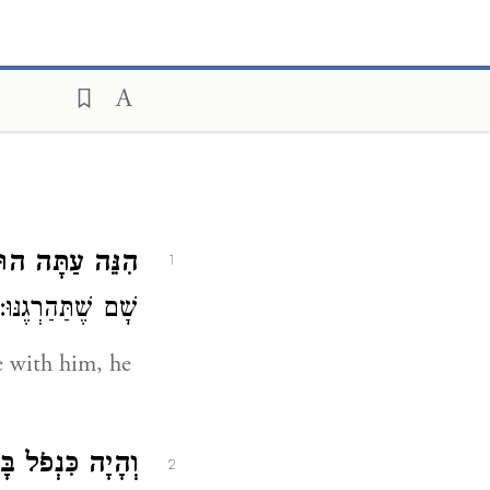
הִנֵּה עַתָּה הו.
1
שָׁם שֶׁתַּהַרְגֶנּוּ:
 with him, he
וְהָיָה כִּנְפֹל ב.
2