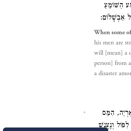
ַע הַשּׁוֹמֵעַ
ֶׁל אַבְשָׁלוֹם
When some of t
his men are st
will [mean] a d
person] from a
a disaster amo
אַרְיֵה, הִמֵּס
ִפּוֹל וְנֶעֱנָשׁ