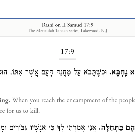
Rashi on II Samuel 17:9
The Metsudah Tanach series, Lakewood, N.J
Loading...
17:9
ּא נֶחְבָּא
וּכְשֶׁתָּבֹא עַל מַחֲנֵה הָעָם אֲשֶׁר אִתּוֹ, הוּא
ing.
When you reach the encampment of the people
e for us to kill.
ָּהֶם בַּתְּחִלָּה
אֲנִי אָמַרְתִּי לְךָ כִּי אֲנָשָׁיו גִּבּוֹרִים וּמ