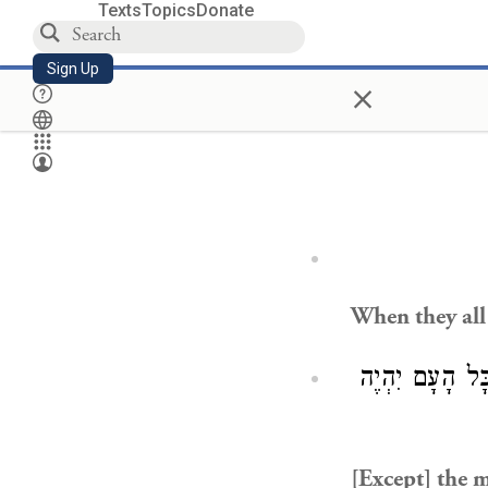
Texts
Topics
Donate
Sign Up
×
When they all 
כָּל הָעָם יִהְיֶה
[Except] the 