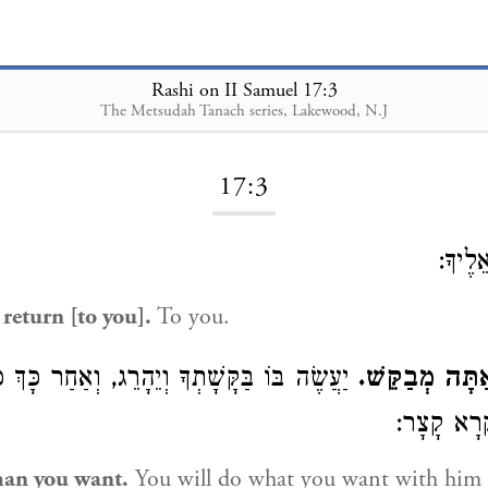
Rashi on II Samuel 17:3
The Metsudah Tanach series, Lakewood, N.J
Loading...
17:3
ֵלֶיךָ
return [to you].
To you.
ַתָּה מְבַקֵּשׁ
יַעֲשֶׂה בּוֹ בַּקָּשָׁתְךָ וְיֵהָרֵג, וְאַחַר כָּךְ 
קְרָא קָצָר
man you want.
You will do what you want with him 