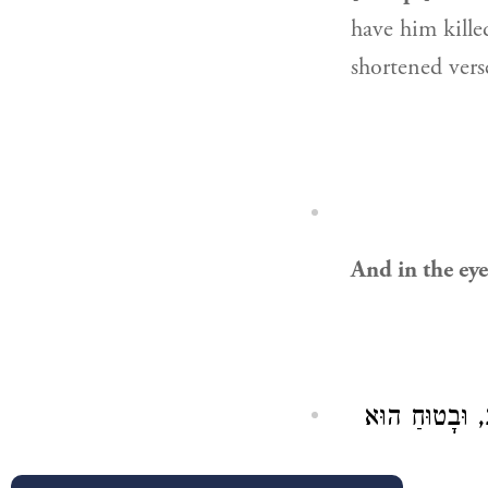
have him killed
shortened vers
And in the eyes
ב, וּבָטוּחַ הוּא