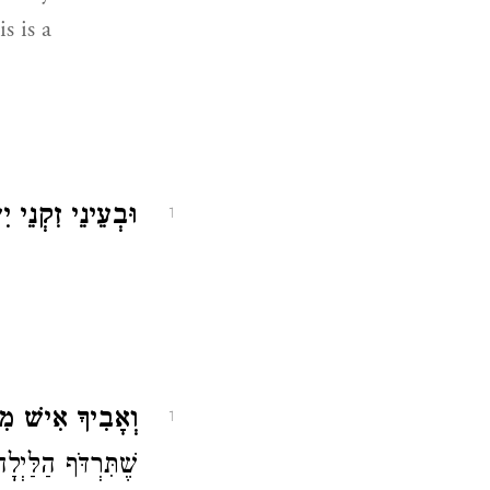
s is a
וּבְעֵינֵי זִקְנֵי .
1
וְאָבִיךָ אִישׁ .
1
שֶׁתִּרְדֹּף הַלַּ: