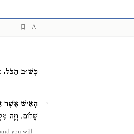
כְּשׁוּב הַכֹּל.
א:
1
הָאִישׁ אֲשֶׁר א.
2
שָׁלוֹם, וְזֶה מִ:
and you will