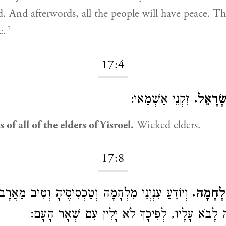
. And afterwords, all the people will have peace. Thi
1
e.
17:4
יִשְׂרָאֵל
זִקְנֵי אַשְׁמַאי:
 of all of the elders of Yisroel.
Wicked elders.
17:8
מִלְחָמָה
וְיוֹדֵעַ עִנְיְנֵי מִלְחָמָה וְטַכְסִיסֶיהָ וְטִיב מַאֲרָ
יְלָה לָבֹא עָלָיו, לְפִיכָךְ לֹא יָלִין עִם שְׁאָר הָעָם