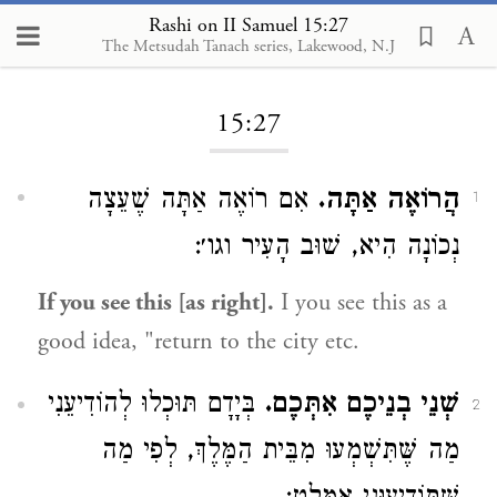
Rashi on II Samuel 15:27
The Metsudah Tanach series, Lakewood, N.J
Loading...
15:27
הֲרוֹאֶה אַתָּה.
אִם רוֹאֶה אַתָּה שֶׁעֵצָה
1
נְכוֹנָה הִיא, שׁוּב הָעִיר וגו׳:
If you see this [as right].
I you see this as a
good idea, "return to the city etc.
שְׁנֵי בְנֵיכֶם אִתְּכֶם.
בְּיָדָם תּוּכְלוּ לְהוֹדִיעֵנִי
2
מַה שֶּׁתִּשְׁמְעוּ מִבֵּית הַמֶּלֶךְ, לְפִי מַה