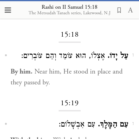
Rashi on II Samuel 15:18
The Metsudah Tanach series, Lakewood, N.J
Loading...
15:18
עַל יָדוֹ.
אֶצְלוֹ, הוּא עוֹמֵד וְהֵם עוֹבְרִים:
1
By him.
Near him, He stood in place and
they passed by.
15:19
עִם הַמֶּלֶךְ.
עִם אַבְשָׁלוֹם:
1