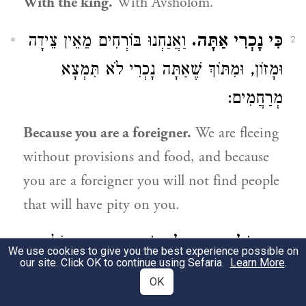
With the king.
With Avsholom.
כִּי נָכְרִי אַתָּה.
וַאֲנַחְנוּ בּוֹרְחִים מֵאֵין צֵידָה
2
וּמָזוֹן, וּמִתּוֹךְ שֶׁאַתָּה נָכְרִי לֹא תִּמְצָא
מְרַחֲמִים:
Because you are a foreigner.
We are fleeing
without provisions and food, and because
you are a foreigner you will not find people
that will have pity on you.
וְגַם גּוֹלֶה אַתָּה לִמְקוֹמֶךָ.
וְגַם אִם גּוֹלֶה
3
We use cookies to give you the best experience possible on
our site. Click OK to continue using Sefaria.
Learn More
.
אַתָּה מֵעִם הַמֶּלֶךְ שֶׁאֵינְךָ רוֹצֶה לִהְיוֹת
OK
עִמּוֹ, לִמְקוֹמְךָ חֲזוֹר לְךָ, כִּי לֹא טוֹב לֶכְתְּךָ