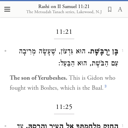
Rashi on II Samuel 11:21
The Metsudah Tanach series, Lakewood, N.J
Loading...
11:21
בֶּן יְרֻבֶּשֶׁת.
הוּא גִּדְעוֹן, שֶׁעָשָׂה מְרִיבָה
1
עִם הַבֹּשֶׁת, הוּא הַבַּעַל:
The son of Yerubeshes.
This is Gidon who
3
fought with Boshes, which is the Baal.
11:25
הַחֲזֵק מִלְחַמְתְּךָ אֶל הָעִיר וְהָרְסָהּ.
עַד
1