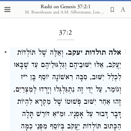
Rashi on Genesis 37:2:1
M. Rosenbaum and A.M. Silbermann, London, 1929-1934
Loading...
37:2
אלה תולדות יעקב.
וְאֵלֶּה שֶׁל תּוֹלְדוֹת
1
יַעֲקֹב, אֵלּוּ יִשּׁוּבֵיהֶם וְגִלְגּוּלֵיהֶם עַד שֶׁבָּאוּ
לִכְלַל יִשּׁוּב, סִבָּה רִאשׁוֹנָה יוֹסֵף בֶּן י"ז
וְגוֹמֵר, עַל יְדֵי זֶה נִתְגַּלְגְּלוּ וְיָרְדוּ לְמִצְרַיִם,
זֶהוּ אַחַר יִשּׁוּב פְּשׁוּטוֹ שֶׁל מִקְרָא לִהְיוֹת
דָּבָר דָּבוּר עַל אָפְנָיו. וּמִ"אַ דּוֹרֵשׁ תָּלָה
הַכָּתוּב תּוֹלְדוֹת יַעֲקֹב בְּיוֹסֵף מִפְּנֵי כַמָּה