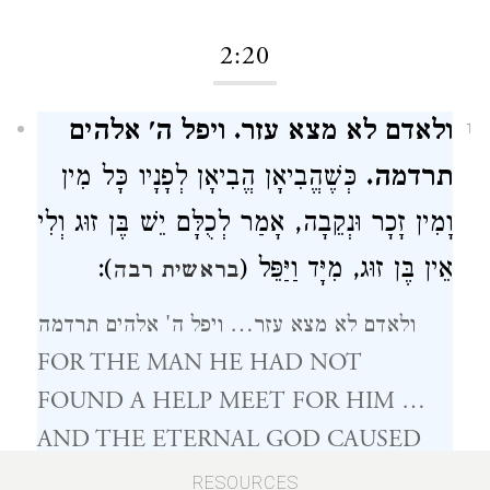
2:20
ולאדם לא מצא עזר. ויפל ה' אלהים
1
תרדמה.
כְּשֶׁהֱבִיאָן הֱבִיאָן לְפָנָיו כָּל מִין
וָמִין זָכָר וּנְקֵבָה, אָמַר לְכֻלָּם יֵשׁ בֶּן זוּג וְלִי
):
אֵין בֶּן זוּג, מִיָּד וַיַּפֵּל (
בראשית רבה
ולאדם לא מצא עזר… ויפל ה' אלהים תרדמה
FOR THE MAN HE HAD NOT
FOUND A HELP MEET FOR HIM …
AND THE ETERNAL GOD CAUSED
AN OVERPOWERING SLEEP TO FALL
RESOURCES