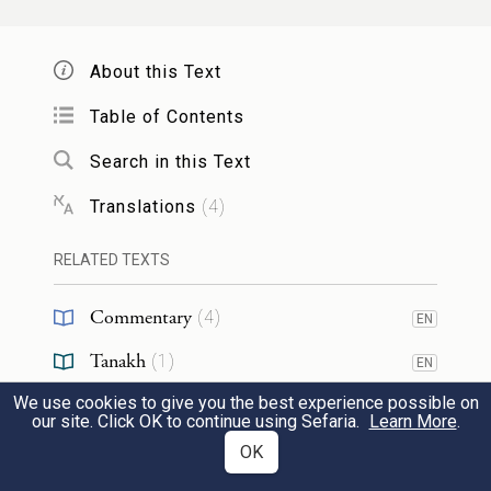
— When He brought them, He brought
them before him male and female of each
About this Text
and every kind. Thereupon he said: all
Table of Contents
these have a mate, but I have no mate!
Search in this Text
Immediately He caused to fall [an
Translations
(
4
)
overpowering sleep upon him] (
Genesis
).
Rabbah 17:4
RELATED TEXTS
Commentary
(
4
)
EN
2:21
Tanakh
(
1
)
EN
מצלעותיו.
מִסְּטָרָיו, כְּמוֹ וּלְצֶלַע הַמִּשְׁכָּן
We use cookies to give you the best experience possible on
Midrash
(
1
)
1
EN
our site. Click OK to continue using Sefaria.
Learn More
.
), זֶהוּ שֶׁאָמְרוּ שְׁנֵי פַרְצוּפִים
(
שמות כ"ו
OK
RESOURCES