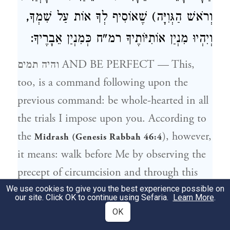
וְרֹאשׁ הַגְּוִיָּה) שֶׁאוֹסִיף לְךָ אוֹת עַל שִׁמְךָ,
וְיִהְיוּ מִנְיַן אוֹתִיּוֹתֶיךָ רמ"ח כְּמִנְיַן אֵבָרֶיךָ:
והיה תמים AND BE PERFECT — This,
too, is a command following upon the
previous command: be whole-hearted in all
the trials I impose upon you. According to
the
), however,
Midrash (Genesis Rabbah 46:4
it means: walk before Me by observing the
precept of circumcision and through this
you will become perfect, for so long as you
We use cookies to give you the best experience possible on
our site. Click OK to continue using Sefaria.
Learn More
.
are uncircumcised I regard you as having a
OK
blemish. Another explanation of היה תמים