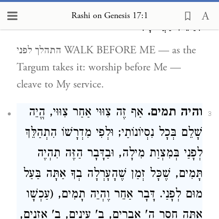
התהלך לפני.
כְּתַרְגּוּמוֹ פְּלַח קֳדָמַי,
2
Rashi on Genesis 17:1
הִדַּבֵּק בַּעֲבוֹדָתִי:
התהלך לפני WALK BEFORE ME — as the
Targum takes it: worship before Me —
cleave to My service.
והיה תמים.
אַף זֶה צִוּוּי אַחַר צִוּוּי, הֱיֵה
3
שָׁלֵם בְּכָל נִסְיוֹנוֹתַי; וּלְפִי מִדְרָשׁוֹ הִתְהַלֵּךְ
לְפָנַי בְּמִצְוַת מִילָה, וּבַדָּבָר הַזֶּה תִהְיֶה
תָּמִים, שֶׁכָּל זְמַן שֶׁהָעָרְלָה בְךָ אַתָּה בַּעַל
מוּם לְפָנַי. דָּבָר אַחֵר וֶהְיֵה תָמִים, (עַכְשָׁו
אַתָּה חָסֵר ה' אֵבָרִים, ב' עֵינַיִם, ב' אָזְנַיִם,