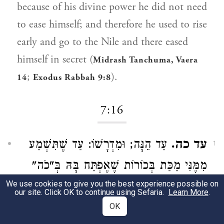
because of his divine power he did not need
to ease himself; and therefore he used to rise
early and go to the Nile and there eased
himself in secret (
Midrash Tanchuma, Vaera
;
).
14
Exodus Rabbah 9:8
7:16
עד כה.
עַד הֵנָּה; וּמִדְרָשׁוֹ: עַד שֶׁתִּשְׁמַע
1
מִמֶּנִּי מַכַּת בְּכוֹרוֹת שֶׁאֶפְתַּח בָּהּ בְּ"כֹה"
We use cookies to give you the best experience possible on
):
אָמַר ה' כַּחֲצוֹת הַלַּיְלָה (
שמות י״א:ד׳
our site. Click OK to continue using Sefaria.
Learn More
.
OK
עד כה means UNTIL NOW. A Midrashic