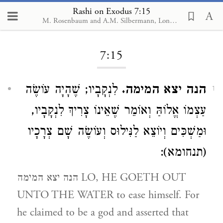
Rashi on Exodus 7:15
M. Rosenbaum and A.M. Silbermann, London, 1929-1934
Loading...
7:15
הנה יצא המימה.
לִנְקָבָיו; שֶׁהָיָה עוֹשֶׂה
1
עַצְמוֹ אֱלוֹהַּ וְאוֹמֵר שֶׁאֵינוֹ צָרִיךְ לִנְקָבָיו,
וּמַשְׁכִּים וְיוֹצֵא לַנִּילוּס וְעוֹשֶׂה שָׁם צְרָכָיו
(תנחומא):
הנה יצא המימה LO, HE GOETH OUT
UNTO THE WATER to ease himself. For
he claimed to be a god and asserted that