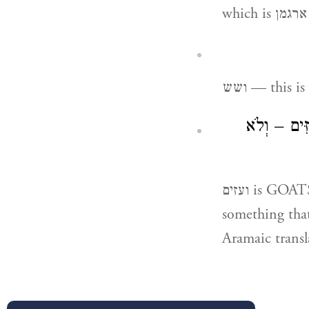
which is ארגמן
ושש — this
זִּים – וְלֹא
ועזים is GOATS’ HAIR; therefore Onkelos translates it by וּמְעַזֵּי which denotes
something that