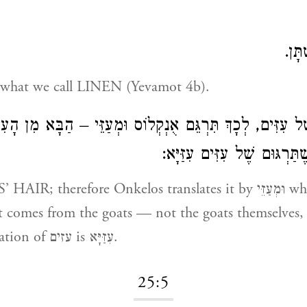
תָּן
 is what we call LINEN (Yevamot 4b).
 עִזִּים, לְכָךְ תִּרְגֵּם אֻנְקְלוֹס וּמְעַזֵּי – הַבָּא מִן הָעִ
תַּרְגּוּם שֶׁל עִזִּים עִזַּיָּא
 comes from the goats — not the goats themselves, 
Aramaic translation of עזים is עִזַּיָּא‎.
25:5