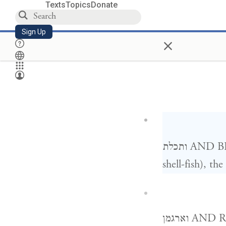
Texts
Topics
Donate
Sign Up
×
ותכלת AND BLUE PURPLE — wool dyed with the blood of the חלזון (a kind of
shell-fish), th
וארגמן AND RED PURPLE — wool coloured with a kind of dye the name of