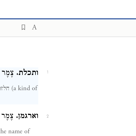
ותכלת.
צֶמֶר צ (
1
וארגמן.
צֶמֶר צ:
2