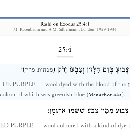
Rashi on Exodus 25:4:1
M. Rosenbaum and A.M. Silbermann, London, 1929-1934
Loading...
25:4
):
ָבוּעָ בְּדַם חִלָּזוֹן וְצִבְעוֹ יָרֹק
מנחות מ"ד
e colour of which was greenish-blue (
).
Menachot 44a
ָבוּעַ מִמִּין צֶבַע שֶׁשְּׁמוֹ אַרְגָּמָן