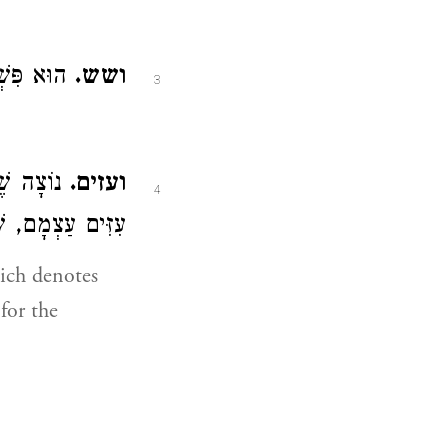
ושש.
הוּא פִּשְׁ.
3
ועזים.
נוֹצָה שֶׁל
4
עִזִּים עַצְמָם, שֶׁ:
for the