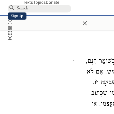
Texts
Topics
Donate
Sign Up
×
ְשׁוֹמֵר חִנָּם
) ישׁ, אִם לֹא
שְׁבוּעָה זוֹ
וֹ שֶׁכָּתוּב
) ַצְמוֹ, אוֹ