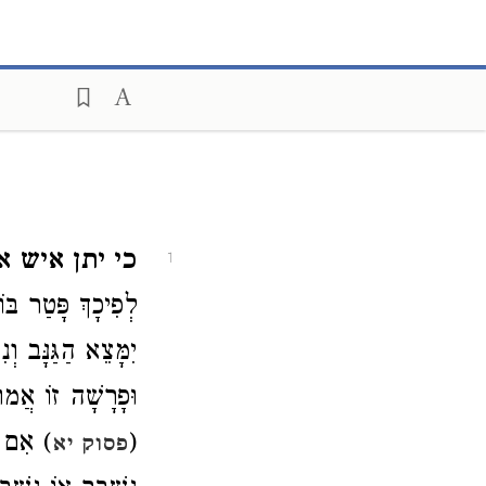
כי יתן איש .
1
לְפִיכָךְ פָּטַר ב (
יִמָּצֵא הַגַּנָּב .
וּפָרָשָׁה זוֹ אֲמו
אִם גָּנ
(
פסוק יא