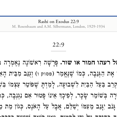
Rashi on Exodus 22:9
M. Rosenbaum and A.M. Silbermann, London, 1929-1934
Loading...
22:9
אל רעהו חמור או שור
פָּרָשָׁה רִאשׁוֹנָה נֶאֶמְרָה בּ,
ּוֹ אֶת הַגְּנֵבָה, כְּמוֹ שֶׁנֶּאֱמַר
וְגֻנַּב מִבֵּית הָאִ
פסוק ו
וְנִקְרַב בַּעַל הַבַּיִת לִשְׁבוּעָה, לָמַדְתָּ שֶׁפּוֹטֵר עַצְמוֹ בִּ
ּרָה בְּשׁוֹמֵר שָׂכָר, לְפִיכָךְ אֵינוֹ פָּטוּר אִם נִגְנְבָה, כְּמ
ֹב יִגָּנֵב מֵעִמּוֹ יְשַׁלֵּם, אֲבָל עַל הָאֹנֶס, כְּגוֹן מֵת מֵע