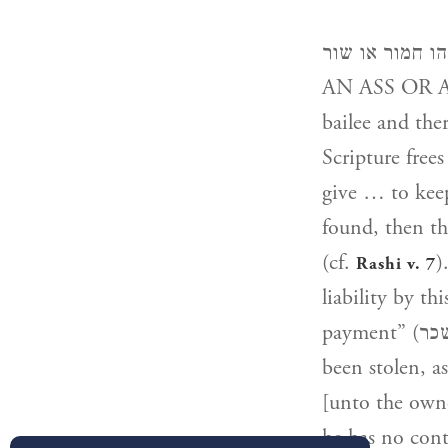
כי יתן איש אל רעהו חמור או שור 
AN ASS OR AN 
bailee and ther
Scripture frees 
give … to keep
found, then th
(cf.
)
Rashi v. 7
liability by th
payment” (שומר שכר) who is therefore not free from liability if the object has
been stolen, as
[unto the owne
he has no cont