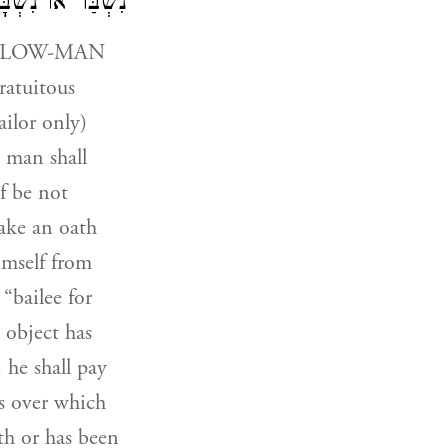
נִשְׁבַּר אוֹ נִשְׁ:
atuitous
ailor only)
 a man shall
ef be not
take an oath
imself from
 “bailee for
, he shall pay
ss over which
th or has been