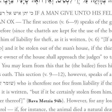
בָּה בְּחָזְקָה עַל יְדֵי לִסְטִים, וְאֵין רוֹאֶה שֶׁיָּעִיד בַּדָּבָר
IF A MAN GIVE UNTO HIS FELLOW-MAN
OX — The first section (v. 6—9) speaks of the gr
efore (since the chattels are kept for the use of the b
him of liability for theft, as it is written, (v. 6) “[If
] and it be stolen out of the man’s house, if the thi
e owner of the house shall approach the judges” to 
. You may learn from this that he (the bailee) frees h
is oath. This section (v. 9—12), however, speaks of a
 it is written, “but if it be certainly stolen from him
r thereof]” (
). However, for any lo
Bava Metzia 94b
rol — if, for instance, the animal died a natural dea