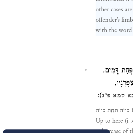
other cases are
offender’s lim
 פְּחַת דָּמִים
פָּרְנָיו
):
א קמא פ"ג
כויה תחת כויה BURNING FOR BURNING — כויה is a burn produced by fire.
Up to here (i .
a decrease of 