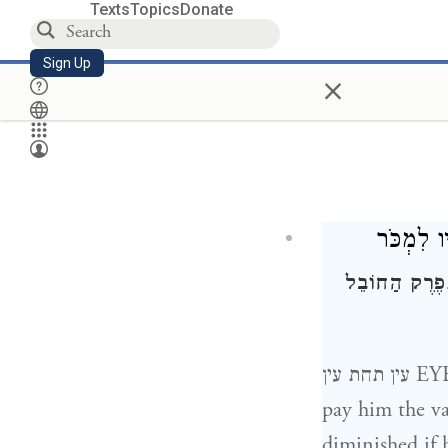
Texts
Topics
Donate
Sign Up
×
יו לִמְכֹּר
ְפֶרֶק הַחוֹבֵל
עין תחת עין EYE FOR EYE — If one blinded the eye of his fellow-man he has to
pay him the va
diminished if 