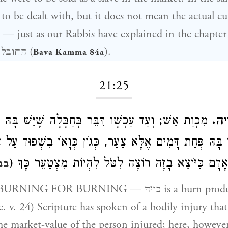
 to be dealt with, but it does not mean the actual cu
b — just as our Rabbis have explained in the chapte
with the word החובל (
).
Bava Kamma 84a
21:25
יה
מִכְוַת אֵשׁ; וְעַד עַכְשָׁו דִּבֵּר בְּחַבָּלָה שֶׁיֵּשׁ בָּהּ,
ֵין בָּהּ פְּחַת דָּמִים אֶלָּא צַעַר, כְּגוֹן כְּוָאוֹ בִשְׁפוּד עַל צִ
 אָדָם כַּיּוֹצֵא בָזֶה רוֹצֶה לִטֹּל לִהְיוֹת מִצְטַעֵר כָּךְ
בב
e. v. 24) Scripture has spoken of a bodily injury tha
the market-value of the person injured; here, however,