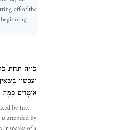
tting off of the
r beginning
כויה תחת כו.
1
וְעַכְשָׁיו בְּשֶׁא,
אוֹמְדִים כַּמָּה (
t is attended by
 it speaks of a