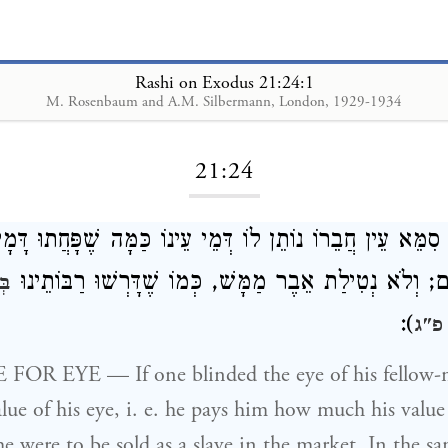
Rashi on Exodus 21:24:1
M. Rosenbaum and A.M. Silbermann, London, 1929-1934
Loading...
21:24
ִמֵּא עֵין חֲבֵרוֹ נוֹתֵן לוֹ דְּמֵי עֵינוֹ כַּמָּה שֶׁפָּחֲתוּ דָּמָ
לָּם; וְלֹא נְטִילַת אֵבֶר מַמָּשׁ, כְּמוֹ שֶׁדָּרְשׁוּ רַבּוֹתֵינוּ
בּ
):
פ"ג
lue of his eye, i. e. he pays him how much his valu
he were to be sold as a slave in the market. In the s