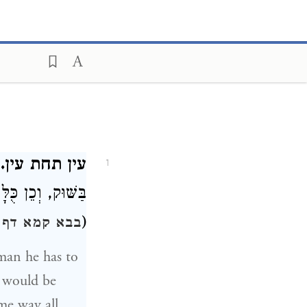
עין תחת עין.
ס
1
בַּשּׁוּק, וְכֵן כֻּ
(
בבא קמא דף 
e would be
ame way all