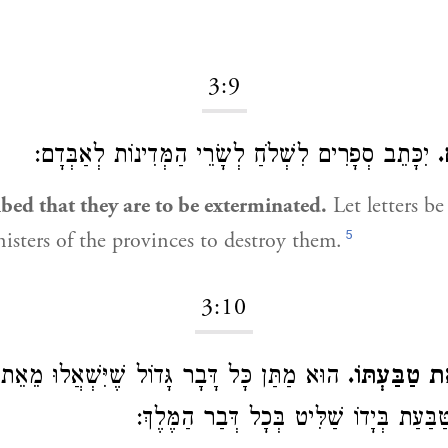
3:9
ם
יִכָּתֵב סְפָרִים לִשְׁלֹחַ לְשָׂרֵי הַמְּדִינוֹת לְאַבְּדָם:
ribed that they are to be exterminated.
Let letters be
5
nisters of the provinces to destroy them.
3:10
אֶת טַבַּעְתּוֹ
הוּא מַתַּן כָּל דָּבָר גָּדוֹל שֶׁיִּשְׁאֲלוּ מֵאֵת,
ַבַּעַת בְּיָדוֹ שַׁלִּיט בְּכָל דְּבַר הַמֶּלֶךְ