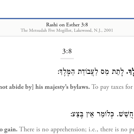
Rashi on Esther 3:8
The Metsudah Five Megillot, Lakewood, N.J., 2001
Loading...
3:8
ֶךְ
לָתֵת מַס לַעֲבוֹדַת הַמֶּלֶךְ:
ot abide by] his majesty’s bylaws.
To pay taxes for 
חֲשַׁשׁ. כְּלוֹמַר אֵין בֶּצַע
o gain.
There is no apprehension; i.e., there is no pr