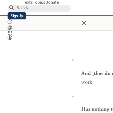
Texts
Topics
Donate
Sign Up
×
And [they do n
work.
Has nothing t