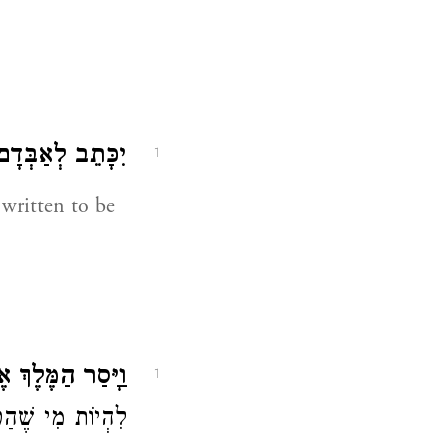
יִכָּתֵב לְאַבְּדָ.
1
 written to be
וַיָּסַר הַמֶּלֶךְ .
1
לִהְיוֹת מִי שֶׁהַטּ: