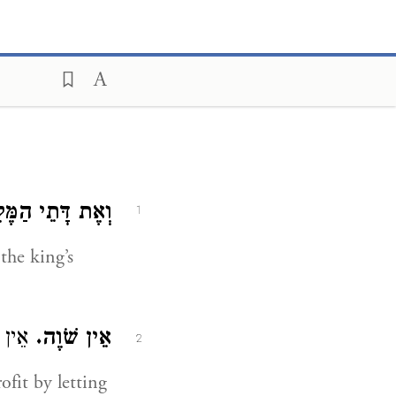
וְאֶת דָּתֵי הַמֶּל.
1
the king’s
אֵין שֹׁוֶה.
אֵין :
2
ofit by letting