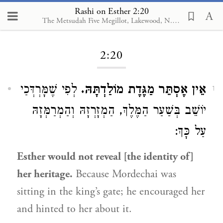
Rashi on Esther 2:20
The Metsudah Five Megillot, Lakewood, N.J., 2001
Loading...
2:20
אֵין אֶסְתֵּר מַגֶּדֶת מוֹלַדְתָּהּ.
לְפִי שֶׁמָּרְדְּכַי
1
יוֹשֵׁב בְּשַׁעַר הַמֶּלֶךְ, הַמְזָרְזָהּ וְהַמְרַמְּזָהּ
עַל כָּךְ:
Esther would not reveal [the identity of]
her heritage.
Because Mordechai was
sitting in the king’s gate; he encouraged her
and hinted to her about it.