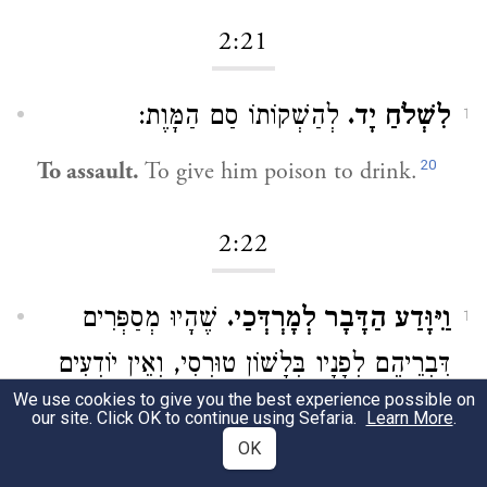
2:21
לִשְׁלֹחַ יָד.
לְהַשְׁקוֹתוֹ סַם הַמָּוֶת:
1
20
To assault.
To give him poison to drink.
2:22
וַיִּוָּדַע הַדָּבָר לְמָרְדְּכַי.
שֶׁהָיוּ מְסַפְּרִים
1
דִּבְרֵיהֶם לְפָנָיו בְּלָשׁוֹן טוּרְסִי, וְאֵין יוֹדְעִים
We use cookies to give you the best experience possible on
שֶׁהָיָה מָרְדְּכַי מַכִּיר בְּשִׁבְעִים לְשׁוֹנוֹת
our site. Click OK to continue using Sefaria.
Learn More
.
OK
שֶׁהָיָה מִיּוֹשְׁבֵי לִשְׁכַּת הַגָּזִית: