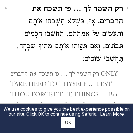
רק השמר לך … פן תשכח את
1
הדברים.
אָז, כְּשֶׁלֹּא תִשְׁכְּחוּ אוֹתָם
וְתַעֲשׂוּם עַל אֲמִתָּתָם, תֵּחָשְׁבוּ חֲכָמִים
וּנְבוֹנִים, וְאִם תְּעַוְּתוּ אוֹתָם מִתּוֹךְ שִׁכְחָה,
תֵּחָשְׁבוּ שׁוֹטִים:
רק השמר לך … פן תשכח את הדברים ONLY
TAKE HEED TO THYSELF … LEST
THOU FORGET THE THINGS — But
only then when you do not forget them but
We use cookies to give you the best experience possible on
our site. Click OK to continue using Sefaria.
will do them in their correct manner, will
Learn More
.
OK
you be accounted wise and understanding