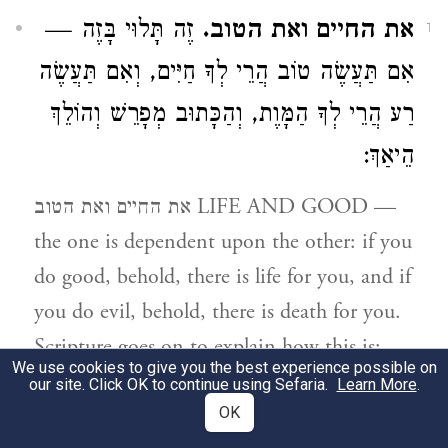
את החיים ואת הטוב.
זֶה תָּלוּי בָּזֶה —
1
אִם תַּעֲשֶׂה טוֹב הֲרֵי לְךָ חַיִּים, וְאִם תַּעֲשֶׂה
רַע הֲרֵי לְךָ הַמָּוֶת, וְהַכָּתוּב מְפָרֵשׁ וְהוֹלֵךְ
הֵיאַךְ:
את החיים ואת הטוב LIFE AND GOOD —
the one is dependent upon the other: if you
do good, behold, there is life for you, and if
you do evil, behold, there is death for you.
Scripture goes on to explain how this is:
We use cookies to give you the best experience possible on
our site. Click OK to continue using Sefaria.
Learn More
.
30:16
OK