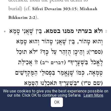
deceased, from the period of death to
burial) (cf.
;
Sifrei Devarim 303:15
Mishnah
).
Bikkurim 2:2
ולא בערתי ממנו בטמא.
בֵּין שֶׁאֲנִי טָמֵא
2
וְהוּא טָהוֹר, בֵּין שֶׁאֲנִי טָהוֹר וְהוּא טָמֵא
(ספרי); וְהֵיכָן הֻזְהַר עַל כָּךְ? "לֹא תוּכַל
לֶאֱכֹל בִּשְׁעָרֶיךָ" (
) זוֹ אֲכִילַת
דברים י"ב
טֻמְאָה, כְּמוֹ שֶׁנֶּאֱמַר בִּפְסוּלֵי הַמֻּקְדָּשִׁים
(שם ט"ו) "בִּשְׁעָרֶיךָ תֹּאכְלֶנּוּ הַטָּמֵא
We use cookies to give you the best experience possible on
וְהַטָּהוֹר וְגוֹ'", אֲבָל זֶה לֹא תוּכַל לֶאֱכֹל
our site. Click OK to continue using Sefaria.
Learn More
.
OK
דֶּרֶךְ אֲכִילַת שְׁעָרֶיךָ הָאָמוּר בְּמָקוֹם אַחֵר